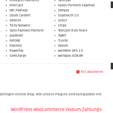
Intelligent Payments
Saferpay
InterCard
Opayo (formerly SagePay)
KBC PayPage
Slimpay
Lloyds Cardnet
Sogenactif 2.0
mPAY24
Sofort
Tyl by Natwest
Stripe
First Data Merchant Solutions
Open Payment Platform
Telecash from fiserv
paydirekt
TWINT
PAYONE
Trustly
PayUnity
Viveum
PowerPay
Worldline SIPS 2.0
SafeCharge
Worldpay JSON API
RSS abonnieren
tigen Online Shop. Alle unsere PlugIns sind kompatibel mit
WordPress WooCommerce Viveum Zahlungs-