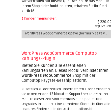
Wir vertrauen auf unsere Qualität. Sollte das Modul in
Ihrem Shop nicht funktionieren, erhalten Sie Ihr Geld
zurück!
1 Kundenmeinung(en)
$ 220.0
zzgl. Steuer
WordPress WooCommerce Opayo (formerly SagePay) Zahlungs-Plugin
WordPress WooCommerce Computop
Zahlungs-Plugin
Bieten Sie Kunden alle essentiellen
Zahlungsarten an. Dieses Modul verbindet Ihren
WordPress WooCommerce
Shop mit der
Computop Paygate-Bezahlplattform.
Zusätzlich zu der zeitlich unbefristeten Lizenz erhalten
Sie in den ersten
12 Monaten Support
per Telefon und E
Mail. In dieser Zeit sind ebenfalls alle Updates und
Upgrades inkludiert. Eine komplette Übersicht über alle
Features finden Sie in der Artikeldetailansicht.