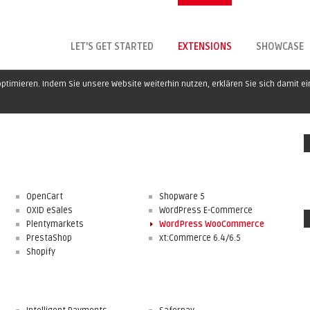
LET'S GET STARTED
EXTENSIONS
SHOWCASE
ptimieren. Indem Sie unsere Website weiterhin nutzen, erklären Sie sich damit e
OpenCart
Shopware 5
OXID eSales
WordPress E-Commerce
Plentymarkets
WordPress WooCommerce
PrestaShop
xt:Commerce 6.4/6.5
Shopify