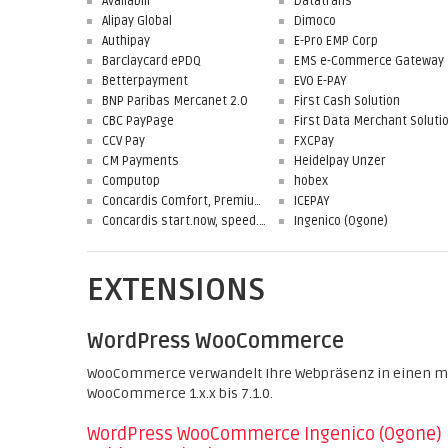
Availabill
Datatrans
Alipay Global
Dimoco
Authipay
E-Pro EMP Corp
Barclaycard ePDQ
EMS e-Commerce Gateway
Betterpayment
EVO E-PAY
BNP Paribas Mercanet 2.0
First Cash Solution
CBC PayPage
CCV Pay
FXCPay
CM Payments
Heidelpay Unzer
Computop
hobex
Concardis Comfort, Premium, Professional
ICEPAY
Concardis start.now, speed.up, flex.pro
Ingenico (Ogone)
EXTENSIONS
WordPress WooCommerce
WooCommerce verwandelt Ihre Webpräsenz in einen mäch
WooCommerce 1.x.x bis 7.1.0.
WordPress WooCommerce Ingenico (Ogone)