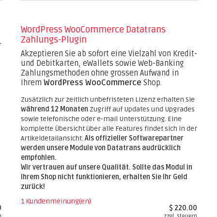
WordPress WooCommerce Datatrans
Zahlungs-Plugin
-
Akzeptieren Sie ab sofort eine Vielzahl von Kredit-
und Debitkarten, eWallets sowie Web-Banking
Zahlungsmethoden ohne grossen Aufwand in
Ihrem
WordPress WooCommerce
Shop.
Zusätzlich zur zeitlich unbefristeten Lizenz erhalten Sie
während 12 Monaten
Zugriff auf Updates und Upgrades
sowie telefonische oder e-mail Unterstützung. Eine
komplette Übersicht über alle Features findet sich in der
Artikeldetailansicht.
Als offizieller Softwarepartner
werden unsere Module von Datatrans audrücklich
empfohlen.
Wir vertrauen auf unsere Qualität. Sollte das Modul in
Ihrem Shop nicht funktionieren, erhalten Sie Ihr Geld
zurück!
1 Kundenmeinung(en)
0
$ 220.00
n
zzgl. Steuern