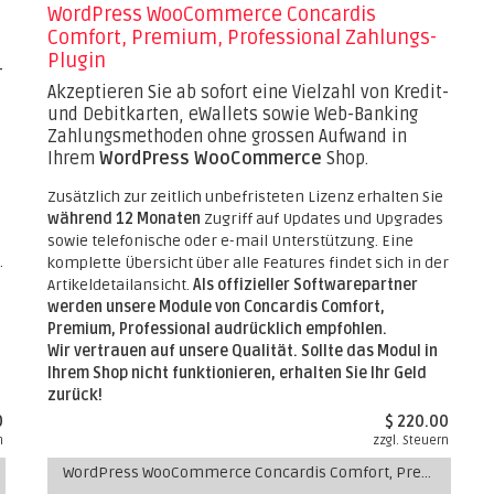
WordPress WooCommerce Concardis
Comfort, Premium, Professional Zahlungs-
Plugin
-
Akzeptieren Sie ab sofort eine Vielzahl von Kredit-
und Debitkarten, eWallets sowie Web-Banking
Zahlungsmethoden ohne grossen Aufwand in
Ihrem
WordPress WooCommerce
Shop.
Zusätzlich zur zeitlich unbefristeten Lizenz erhalten Sie
während 12 Monaten
Zugriff auf Updates und Upgrades
sowie telefonische oder e-mail Unterstützung. Eine
.
komplette Übersicht über alle Features findet sich in der
Artikeldetailansicht.
Als offizieller Softwarepartner
werden unsere Module von Concardis Comfort,
Premium, Professional audrücklich empfohlen.
Wir vertrauen auf unsere Qualität. Sollte das Modul in
Ihrem Shop nicht funktionieren, erhalten Sie Ihr Geld
zurück!
0
$ 220.00
n
zzgl. Steuern
WordPress WooCommerce Concardis Comfort, Premium, Professional Zahlungs-Plugin