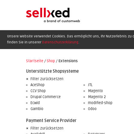
Unsere Website verwendet Cookies. Das ermöglicht uns, Ihr Nutzerlebnis zu o
finden Sie in unserer
Datenschutzerklärung
.
Startseite
/
Shop
/
Extensions
Unterstützte Shopsysteme
Filter zurücksetzen
AceShop
JTL
CCV Shop
Magento
Drupal Commerce
Magento 2
Ecwid
modified-shop
Gambio
Odoo
Payment Service Provider
Filter zurücksetzen