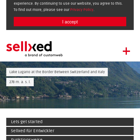
experience. By continuing to use our website, you agree to this.
To find out more, please see our
Privacy Policy
.
I accept
+
LET'S GET STARTED
Lake Lugano at the Border Between Switzerland and Italy
EXTENSIONS
DE
EN
278 m. a. s. l.
SHOWCASE
BLOG
SUPPORT
ABOUT
Lets get started
Sellxed für Entwickler
Funktionsweise