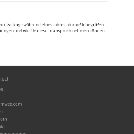
ort Package während eines Jahres ab Kauf inbegriffen.
tungen und wie Sie diese in Anspruch nehmen können.
nect
se
omweb.com
er
edIn
akt