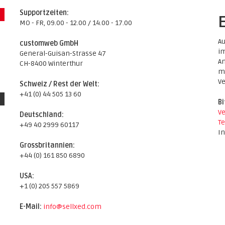
Supportzeiten:
MO - FR, 09.00 - 12.00 / 14.00 - 17.00
Au
customweb GmbH
im
General-Guisan-Strasse 47
An
CH-8400 Winterthur
mö
Ve
Schweiz / Rest der Welt:
+41 (0) 44 505 13 60
Bi
Ve
Deutschland:
Te
+49 40 2999 60117
In
Grossbritannien:
+44 (0) 161 850 6890
USA:
+1 (0) 205 557 5869
E-Mail:
info@sellxed.com