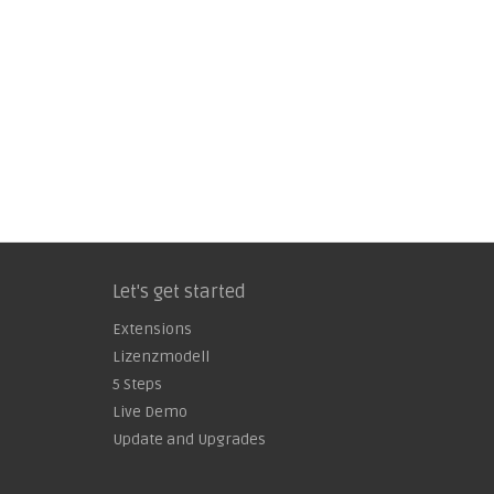
Let's get started
Extensions
Lizenzmodell
5 Steps
Live Demo
Update and Upgrades