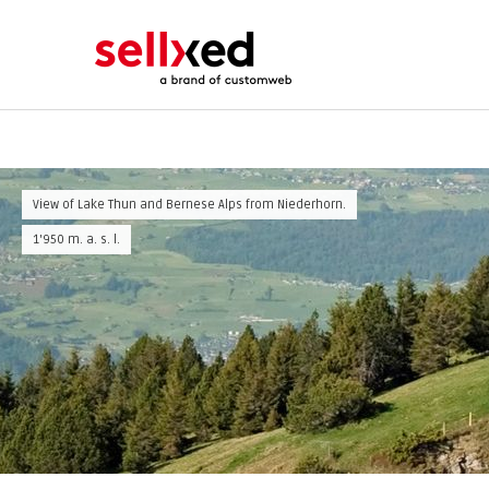
View of Lake Thun and Bernese Alps from Niederhorn.
1'950 m. a. s. l.