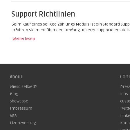
Support Richtlinien
Beim Kauf eines sellXed Zahlungs Moduls ist ein Standard Supp
Erfahren Sie mehr über den Umfang unserer Supportdienstleis
Weiterlesen
bei
About
Con
Wieso sellxed?
Pres
Blog
Jobs
Showcase
cust
Impressum
Twitt
AGB
Link
Lizenzvertrag
Kont