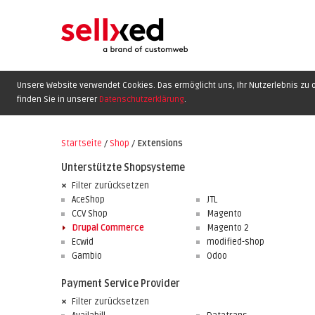
Unsere Website verwendet Cookies. Das ermöglicht uns, Ihr Nutzerlebnis zu o
finden Sie in unserer
Datenschutzerklärung
.
Startseite
/
Shop
/
Extensions
Unterstützte Shopsysteme
Filter zurücksetzen
AceShop
JTL
CCV Shop
Magento
Drupal Commerce
Magento 2
Ecwid
modified-shop
Gambio
Odoo
Payment Service Provider
Filter zurücksetzen