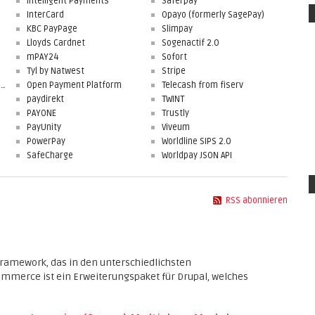
Intelligent Payments
Saferpay
InterCard
Opayo (formerly SagePay)
KBC PayPage
Slimpay
Lloyds Cardnet
Sogenactif 2.0
mPAY24
Sofort
Tyl by Natwest
Stripe
First Data Merchant Solutions
Open Payment Platform
Telecash from fiserv
paydirekt
TWINT
PAYONE
Trustly
PayUnity
Viveum
PowerPay
Worldline SIPS 2.0
SafeCharge
Worldpay JSON API
RSS abonnieren
ramework, das in den unterschiedlichsten
merce ist ein Erweiterungspaket für Drupal, welches