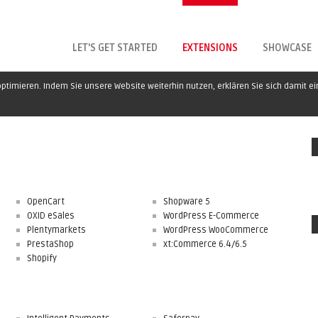
LET'S GET STARTED
EXTENSIONS
SHOWCASE
ptimieren. Indem Sie unsere Website weiterhin nutzen, erklären Sie sich damit e
OpenCart
Shopware 5
OXID eSales
WordPress E-Commerce
Plentymarkets
WordPress WooCommerce
PrestaShop
xt:Commerce 6.4/6.5
Shopify