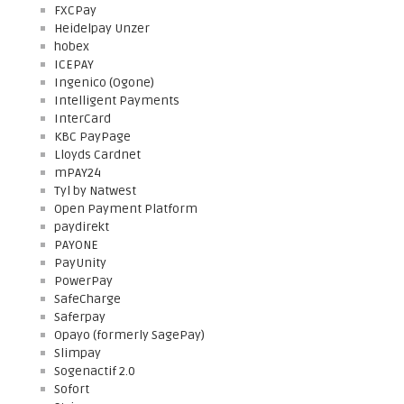
FXCPay
Heidelpay Unzer
hobex
ICEPAY
Ingenico (Ogone)
Intelligent Payments
InterCard
KBC PayPage
Lloyds Cardnet
mPAY24
Tyl by Natwest
Open Payment Platform
paydirekt
PAYONE
PayUnity
PowerPay
SafeCharge
Saferpay
Opayo (formerly SagePay)
Slimpay
Sogenactif 2.0
Sofort