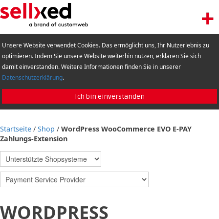
+
LET'S GET STARTED
Unsere Website verwendet Cookies. Das ermöglicht uns, Ihr Nutzerlebnis zu
EXTENSIONS
optimieren. Indem Sie unsere Website weiterhin nutzen, erklären Sie sich
DE
EN
damit einverstanden. Weitere Informationen finden Sie in unserer
SHOWCASE
Datenschutzerklärung
.
BLOG
Ich bin einverstanden
SUPPORT
ABOUT
Startseite
/
Shop
/
WordPress WooCommerce EVO E-PAY
Zahlungs-Extension
WORDPRESS