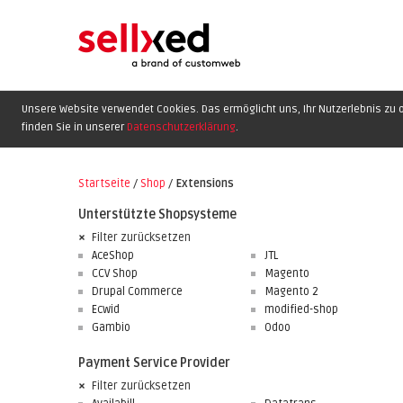
Unsere Website verwendet Cookies. Das ermöglicht uns, Ihr Nutzerlebnis zu o
finden Sie in unserer
Datenschutzerklärung
.
Startseite
/
Shop
/
Extensions
Unterstützte Shopsysteme
Filter zurücksetzen
AceShop
JTL
CCV Shop
Magento
Drupal Commerce
Magento 2
Ecwid
modified-shop
Gambio
Odoo
Payment Service Provider
Filter zurücksetzen