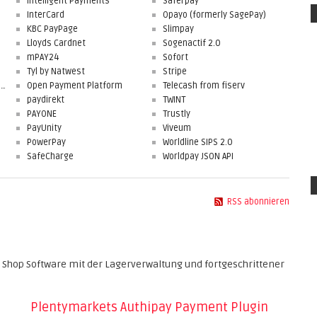
Intelligent Payments
Saferpay
InterCard
Opayo (formerly SagePay)
KBC PayPage
Slimpay
Lloyds Cardnet
Sogenactif 2.0
mPAY24
Sofort
Tyl by Natwest
Stripe
First Data Merchant Solutions
Open Payment Platform
Telecash from fiserv
paydirekt
TWINT
PAYONE
Trustly
PayUnity
Viveum
PowerPay
Worldline SIPS 2.0
SafeCharge
Worldpay JSON API
RSS abonnieren
 Shop Software mit der Lagerverwaltung und fortgeschrittener
Plentymarkets Authipay Payment Plugin