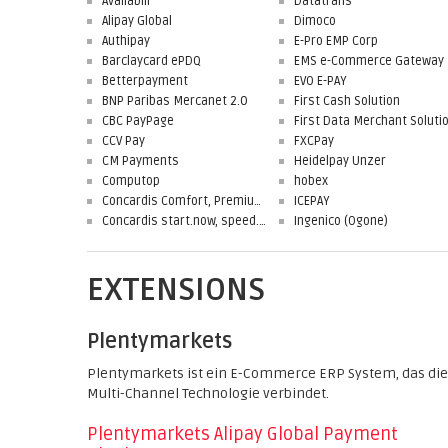
Availabill
Datatrans
Alipay Global
Dimoco
Authipay
E-Pro EMP Corp
Barclaycard ePDQ
EMS e-Commerce Gateway
Betterpayment
EVO E-PAY
BNP Paribas Mercanet 2.0
First Cash Solution
CBC PayPage
CCV Pay
FXCPay
CM Payments
Heidelpay Unzer
Computop
hobex
Concardis Comfort, Premium, Professional
ICEPAY
Concardis start.now, speed.up, flex.pro
Ingenico (Ogone)
EXTENSIONS
Plentymarkets
Plentymarkets ist ein E-Commerce ERP System, das die
Multi-Channel Technologie verbindet.
Plentymarkets Alipay Global Payment