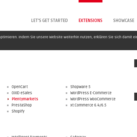
LET'S GET STARTED
EXTENSIONS
SHOWCASE
ptimieren. Indem Sie unsere Website weiterhin nutzen, erklären Sie sich damit e
OpenCart
Shopware 5
OXID eSales
WordPress E-Commerce
Plentymarkets
WordPress WooCommerce
PrestaShop
xt:Commerce 6.4/6.5
Shopify