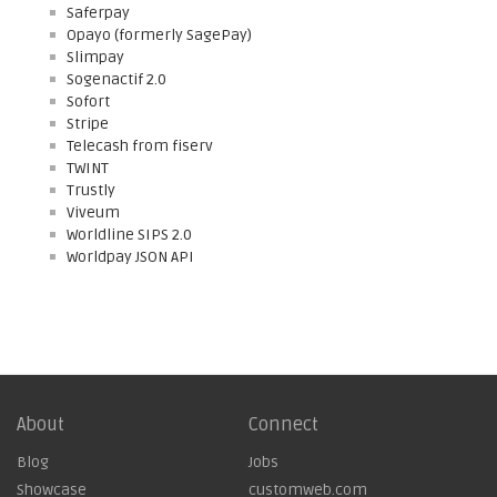
Saferpay
Opayo (formerly SagePay)
Slimpay
Sogenactif 2.0
Sofort
Stripe
Telecash from fiserv
TWINT
Trustly
Viveum
Worldline SIPS 2.0
Worldpay JSON API
About
Connect
Blog
Jobs
Showcase
customweb.com