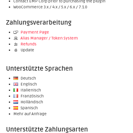
Contact EMP Corp prior to purchasing the plugin
WooCommerce 3.x / 4.x / 5.x / 6.x / 7.1.0
Zahlungsverarbeitung
Payment Page
Alias Manager / Token System
Refunds
Update
Unterstützte Sprachen
Deutsch
Englisch
Italienisch
Französisch
Holländisch
Spanisch
Mehr auf Anfrage
Unterstützte Zahlungsarten