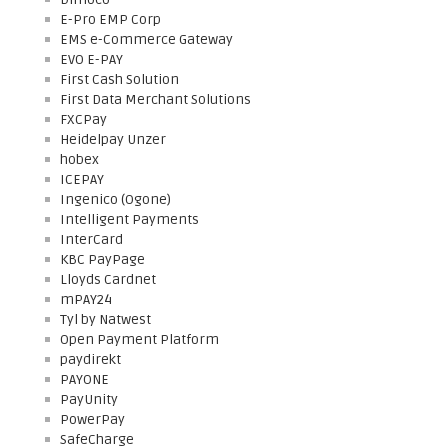
E-Pro EMP Corp
EMS e-Commerce Gateway
EVO E-PAY
First Cash Solution
First Data Merchant Solutions
FXCPay
Heidelpay Unzer
hobex
ICEPAY
Ingenico (Ogone)
Intelligent Payments
InterCard
KBC PayPage
Lloyds Cardnet
mPAY24
Tyl by Natwest
Open Payment Platform
paydirekt
PAYONE
PayUnity
PowerPay
SafeCharge