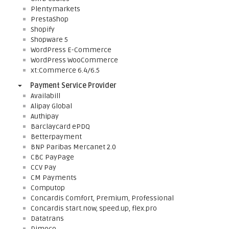
Plentymarkets
PrestaShop
Shopify
Shopware 5
WordPress E-Commerce
WordPress WooCommerce
xt:Commerce 6.4/6.5
Payment Service Provider
Availabill
Alipay Global
Authipay
Barclaycard ePDQ
Betterpayment
BNP Paribas Mercanet 2.0
CBC PayPage
CCV Pay
CM Payments
Computop
Concardis Comfort, Premium, Professional
Concardis start.now, speed.up, flex.pro
Datatrans
Dimoco