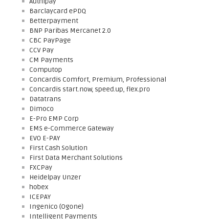
Authipay
Barclaycard ePDQ
Betterpayment
BNP Paribas Mercanet 2.0
CBC PayPage
CCV Pay
CM Payments
Computop
Concardis Comfort, Premium, Professional
Concardis start.now, speed.up, flex.pro
Datatrans
Dimoco
E-Pro EMP Corp
EMS e-Commerce Gateway
EVO E-PAY
First Cash Solution
First Data Merchant Solutions
FXCPay
Heidelpay Unzer
hobex
ICEPAY
Ingenico (Ogone)
Intelligent Payments