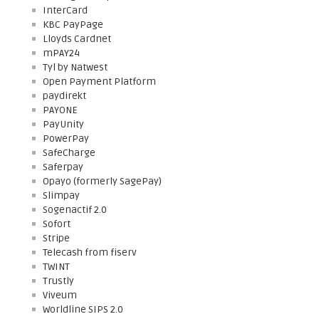
InterCard
KBC PayPage
Lloyds Cardnet
mPAY24
Tyl by Natwest
Open Payment Platform
paydirekt
PAYONE
PayUnity
PowerPay
SafeCharge
Saferpay
Opayo (formerly SagePay)
Slimpay
Sogenactif 2.0
Sofort
Stripe
Telecash from fiserv
TWINT
Trustly
Viveum
Worldline SIPS 2.0