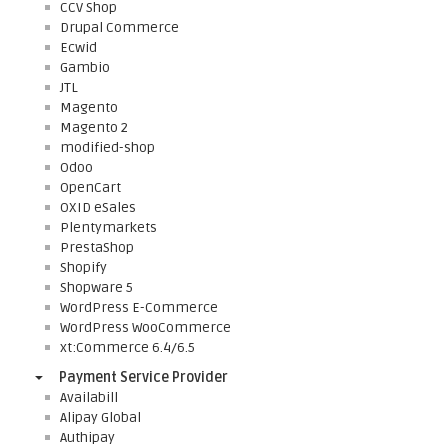
CCV Shop
Drupal Commerce
Ecwid
Gambio
JTL
Magento
Magento 2
modified-shop
Odoo
OpenCart
OXID eSales
Plentymarkets
PrestaShop
Shopify
Shopware 5
WordPress E-Commerce
WordPress WooCommerce
xt:Commerce 6.4/6.5
Payment Service Provider
Availabill
Alipay Global
Authipay