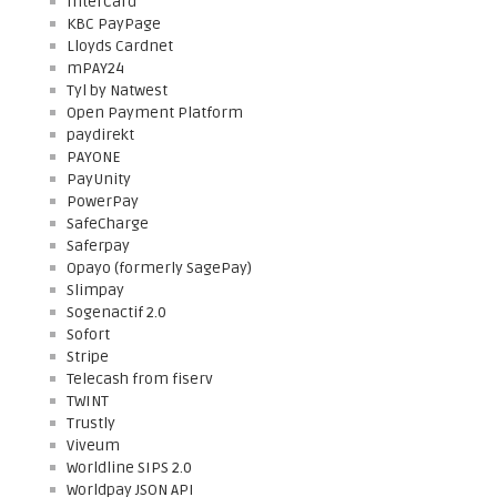
InterCard
KBC PayPage
Lloyds Cardnet
mPAY24
Tyl by Natwest
Open Payment Platform
paydirekt
PAYONE
PayUnity
PowerPay
SafeCharge
Saferpay
Opayo (formerly SagePay)
Slimpay
Sogenactif 2.0
Sofort
Stripe
Telecash from fiserv
TWINT
Trustly
Viveum
Worldline SIPS 2.0
Worldpay JSON API