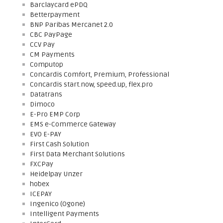
Barclaycard ePDQ
Betterpayment
BNP Paribas Mercanet 2.0
CBC PayPage
CCV Pay
CM Payments
Computop
Concardis Comfort, Premium, Professional
Concardis start.now, speed.up, flex.pro
Datatrans
Dimoco
E-Pro EMP Corp
EMS e-Commerce Gateway
EVO E-PAY
First Cash Solution
First Data Merchant Solutions
FXCPay
Heidelpay Unzer
hobex
ICEPAY
Ingenico (Ogone)
Intelligent Payments