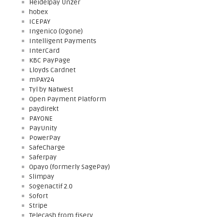
Heidelpay Unzer
hobex
ICEPAY
Ingenico (Ogone)
Intelligent Payments
InterCard
KBC PayPage
Lloyds Cardnet
mPAY24
Tyl by Natwest
Open Payment Platform
paydirekt
PAYONE
PayUnity
PowerPay
SafeCharge
Saferpay
Opayo (formerly SagePay)
Slimpay
Sogenactif 2.0
Sofort
Stripe
Telecash from fiserv