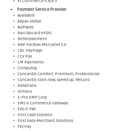
xt:Commerce 6.4/6.5
Payment Service Provider
Availabill
Alipay Global
Authipay
Barclaycard ePDQ
Betterpayment
BNP Paribas Mercanet 2.0
CBC PayPage
CCV Pay
CM Payments
Computop
Concardis Comfort, Premium, Professional
Concardis start.now, speed.up, flex.pro
Datatrans
Dimoco
E-Pro EMP Corp
EMS e-Commerce Gateway
EVO E-PAY
First Cash Solution
First Data Merchant Solutions
FXCPay