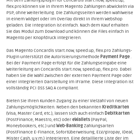
Mit dem Zahlungsplugin für Concardis start.now, speed.up,
flex.pro können sie in Ihrem Magento Zahlungen abwickeln via
PSP, ohne Weiterleitung. Die Zahlungsseiten werden wahlweise
in einem Widget oder im Overlay direkt in Ihrem Webshop
geladen. Die Integration ist einfach. Nach dem Kauf erhalten
Sie das Modul zum Download und können die Files einfach in
Magento per Knopfdruck integrieren.
Das Magento Concardis start.now, speed.up, flex.pro Zahlungs-
Plugin unterstützt die Autorisierungsmethode
Payment Page
.
Bei der Payment Page erfolgt für die Zahlungseingabe eine
Weiterleitung an Concardis start.now, speed.up, flex.pro. Dabei
haben Sie die Wahl zwischen der externen Payment Page oder
einer integrierten Darstellung im iFrame. Diese Integration ist
vollständig PCI DSS SAQ A compliant.
Bieten Sie Ihren Kunden Zugang zu einer Vielzahl von neuen
Zahlungsmöglichkeiten. Neben den bekannten
Kreditkarten
(Visa, Master Card, etc.), lassen sich auch einfach
Debitkarten
(PostFinance, Maestro, etc) oder
eWallets
(PayPal,
Moneybookers, etc.) und
Web-Banking
Zahlungsarten
(PostFinance E-Finance, Sofortüberweisung, ELV/giropay, iDeal,
Mister Cash, u.v.m.) integrieren. Eine detaillierte Liste der im