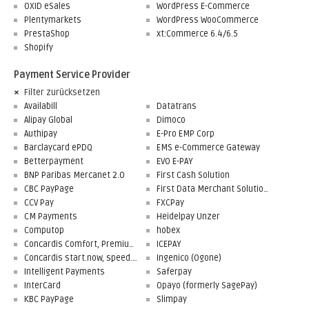
OXID eSales
WordPress E-Commerce
Plentymarkets
WordPress WooCommerce
PrestaShop
xt:Commerce 6.4/6.5
Shopify
Payment Service Provider
Filter zurücksetzen
Availabill
Datatrans
Alipay Global
Dimoco
Authipay
E-Pro EMP Corp
Barclaycard ePDQ
EMS e-Commerce Gateway
Betterpayment
EVO E-PAY
BNP Paribas Mercanet 2.0
First Cash Solution
CBC PayPage
First Data Merchant Solutions
CCV Pay
FXCPay
CM Payments
Heidelpay Unzer
Computop
hobex
Concardis Comfort, Premium, Professional
ICEPAY
Concardis start.now, speed.up, flex.pro
Ingenico (Ogone)
Intelligent Payments
Saferpay
InterCard
Opayo (formerly SagePay)
KBC PayPage
Slimpay