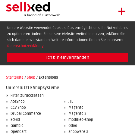
+
LET'S GET STARTED
Unsere Website verwendet Cookies. Das ermöglicht uns, Ihr Nutzerlebnis
zu optimieren. Indem Sie unsere Website weiterhin nutzen, erklären Sie
EXTENSIONS
DE
EN
FR
sich damit einverstanden. Weitere Informationen finden Sie in unserer
SHOWCASE
Datenschutzerklärung
.
BLOG
Ich bin einverstanden
SUPPORT
Startseite
/
Shop
/
Extensions
ABOUT
Unterstützte Shopsysteme
Filter zurücksetzen
AceShop
JTL
CCV Shop
Magento
Drupal Commerce
Magento 2
Ecwid
modified-shop
Gambio
Odoo
OpenCart
Shopware 5