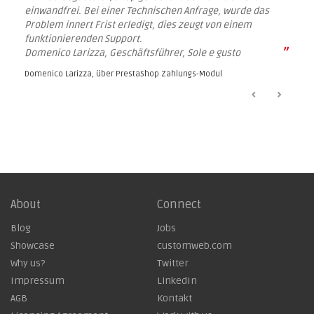
einwandfrei. Bei einer Technischen Anfrage, wurde das
Problem innert Frist erledigt, dies zeugt von einem
funktionierenden Support.
”
Domenico Larizza, Geschäftsführer, Sole e gusto
Domenico Larizza, über
PrestaShop Zahlungs-Modul
About
Connect
Blog
Jobs
Showcase
customweb.com
Why us?
Twitter
Impressum
LinkedIn
AGB
Kontakt