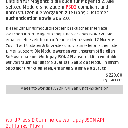
Dateien für
Magento 1 als auch für Magento 2.
Alle
sellxed Module sind zudem
PSD2
compliant und
unterstützen die Vorgaben zu Strong Customer
authentication sowie 3DS 2.0.
Dieses Zahlungsmodul bietet ein praktisches Interface
zwischen Ihrem Magento Shop und Worldpay JSON API . Sie
erhalten eine zeitlich unbefristete Lizenz sowie
12 Monate
Zugriff auf Updates & Upgrades und gratis telefonischen oder
E-Mail Support.
Die Module werden von unserem offiziellen
Softwarepartner Worldpay JSON API ausdrücklich empfohlen.
Wir vertrauen auf unsere Qualität. Sollte das Modul in Ihrem
Shop nicht funktionieren, erhalten Sie Ihr Geld zurück!
$ 220.00
zzgl. Steuern
Magento Worldpay JSON API Zahlungs-Extension
WordPress E-Commerce Worldpay JSON API
Zahlungs-Plugin