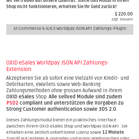
Wir vertrauen auf unsere Qualität. Sollte das Modul in Ihrem
Shop nicht funktionieren, erhalten Sie Ihr Geld zurück!
$ 220.00
zzgl. Steuern
xt:Commerce 6.4/6.5 Worldpay JSON API Zahlungs-Plugin
OXID eSales Worldpay JSON API Zahlungs-
Extension
Akzeptieren Sie ab sofort eine Vielzahl von Kredit- und
Debitkarten, eWallets sowie Web-Banking
Zahlungsmethoden ohne grossen Aufwand in Ihrem
OXID eSales
Shop.
Alle sellxed Module sind zudem
PSD2
compliant und unterstützen die Vorgaben zu
Strong Customer authentication sowie 3DS 2.0.
Dieses Zahlungsmodul bietet ein praktisches Interface
zwischen Ihrem OXID eSales Shop und Worldpay JSON API . Sie
erhalten eine zeitlich unbefristete Lizenz sowie
12 Monate
Zugriff auf Updates & Upgrades und gratis telefonischen oder