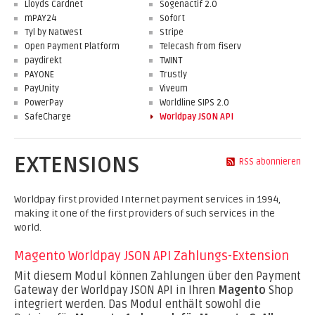
Lloyds Cardnet
Sogenactif 2.0
mPAY24
Sofort
Tyl by Natwest
Stripe
Open Payment Platform
Telecash from fiserv
paydirekt
TWINT
PAYONE
Trustly
PayUnity
Viveum
PowerPay
Worldline SIPS 2.0
SafeCharge
Worldpay JSON API
EXTENSIONS
RSS abonnieren
Worldpay first provided Internet payment services in 1994,
making it one of the first providers of such services in the
world.
Magento Worldpay JSON API Zahlungs-Extension
Mit diesem Modul können Zahlungen über den Payment
Gateway der Worldpay JSON API in Ihren
Magento
Shop
integriert werden. Das Modul enthält sowohl die