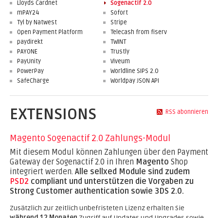
Lloyds Cardnet
Sogenactif 2.0
mPAY24
Sofort
Tyl by Natwest
Stripe
Open Payment Platform
Telecash from fiserv
paydirekt
TWINT
PAYONE
Trustly
PayUnity
Viveum
PowerPay
Worldline SIPS 2.0
SafeCharge
Worldpay JSON API
EXTENSIONS
RSS abonnieren
Magento Sogenactif 2.0 Zahlungs-Modul
Mit diesem Modul können Zahlungen über den Payment
Gateway der Sogenactif 2.0 in Ihren
Magento
Shop
integriert werden.
Alle sellxed Module sind zudem
PSD2
compliant und unterstützen die Vorgaben zu
Strong Customer authentication sowie 3DS 2.0.
Zusätzlich zur zeitlich unbefristeten Lizenz erhalten Sie
während 12 Monaten
Zugriff auf Updates und Upgrades sowie