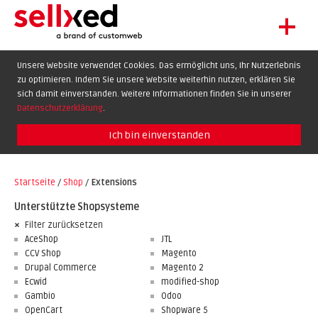
+
LET'S GET STARTED
Unsere Website verwendet Cookies. Das ermöglicht uns, Ihr Nutzerlebnis
zu optimieren. Indem Sie unsere Website weiterhin nutzen, erklären Sie
EXTENSIONS
DE
EN
FR
sich damit einverstanden. Weitere Informationen finden Sie in unserer
SHOWCASE
Datenschutzerklärung
.
BLOG
Ich bin einverstanden
SUPPORT
Startseite
/
Shop
/
Extensions
ABOUT
Unterstützte Shopsysteme
Filter zurücksetzen
AceShop
JTL
CCV Shop
Magento
Drupal Commerce
Magento 2
Ecwid
modified-shop
Gambio
Odoo
OpenCart
Shopware 5