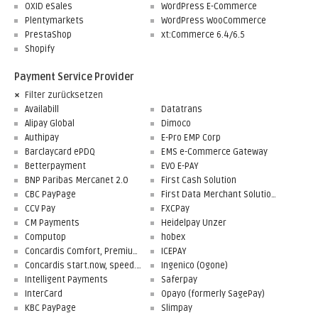
OXID eSales
WordPress E-Commerce
Plentymarkets
WordPress WooCommerce
PrestaShop
xt:Commerce 6.4/6.5
Shopify
Payment Service Provider
Filter zurücksetzen
Availabill
Datatrans
Alipay Global
Dimoco
Authipay
E-Pro EMP Corp
Barclaycard ePDQ
EMS e-Commerce Gateway
Betterpayment
EVO E-PAY
BNP Paribas Mercanet 2.0
First Cash Solution
CBC PayPage
First Data Merchant Solutions
CCV Pay
FXCPay
CM Payments
Heidelpay Unzer
Computop
hobex
Concardis Comfort, Premium, Professional
ICEPAY
Concardis start.now, speed.up, flex.pro
Ingenico (Ogone)
Intelligent Payments
Saferpay
InterCard
Opayo (formerly SagePay)
KBC PayPage
Slimpay