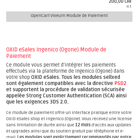
200,00 CHF
H.T.
OpenCart Viveum Module de Paiement
OXID eSales Ingenico (Ogone) Module de
Paiement
Ce module vous permet d'intégrer les paiements
effectués via la plateforme de Ingenico (Ogone) dans
votre shop
OXID eSales.
Tous les modules sellxed
sont également compatibles avec la directive
PSD2
et supportent la procédure de validation sécurisée
appelée Strong Customer Authentication (SCA) ainsi
que les exigences 3DS 2.0.
.
Ce module de paiement offre un interface pratique entre votre
OXID eSales shop et Ingenico (Ogone). Vous recevez une license
sans limitation de durée ainsi que
12 mois
d'accès aux updates
et upgrades ainsi que du soutien gratuit par téléphone et e-
mail.
Les modules sont explicitement recommandés par notre