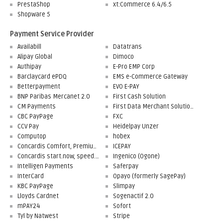
PrestaShop
xt:Commerce 6.4/6.5
Shopware 5
Payment Service Provider
Availabill
Datatrans
Alipay Global
Dimoco
Authipay
E-Pro EMP Corp
Barclaycard ePDQ
EMS e-Commerce Gateway
Betterpayment
EVO E-PAY
BNP Paribas Mercanet 2.0
First Cash Solution
CM Payments
First Data Merchant Solutions
CBC PayPage
FXC
CCV Pay
Heidelpay Unzer
Computop
hobex
Concardis Comfort, Premium, Professional
ICEPAY
Concardis start.now, speed.up, flex.pro
Ingenico (Ogone)
Intelligen Payments
Saferpay
InterCard
Opayo (formerly SagePay)
KBC PayPage
Slimpay
Lloyds Cardnet
Sogenactif 2.0
mPAY24
Sofort
Tyl by Natwest
Stripe