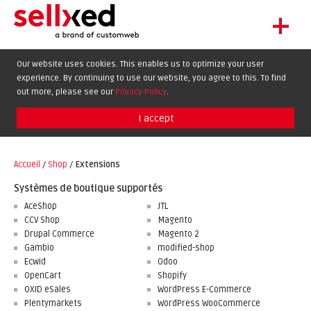
+
LET'S GET STARTED
Our website uses cookies. This enables us to optimize your user
experience. By continuing to use our website, you agree to this. To find
EXTENSIONS
DE
EN
FR
out more, please see our
Privacy Policy
.
SHOWCASE
I accept
BLOG
SUPPORT
Accueil
/
Shop
/
Extensions
ABOUT
Systèmes de boutique supportés
AceShop
JTL
CCV Shop
Magento
Drupal Commerce
Magento 2
Gambio
modified-shop
Ecwid
Odoo
OpenCart
Shopify
OXID eSales
WordPress E-Commerce
Plentymarkets
WordPress WooCommerce