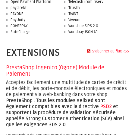
Open Payment Platform
Telecash from fiserv
paydirekt
Trustly
PAYONE
TWINT
PayUnity
Viveum
POWERPAY
Worldline SIPS 2.0
SafeCharge
Worldpay JSON API
EXTENSIONS
S'abonner au flux RSS
PrestaShop Ingenico (Ogone) Module de
Paiement
Acceptez facilement une multitude de cartes de crédit
et de débit, les porte-monnaie électroniques et modes
de paiement via web-banking dans votre shop
PrestaShop .
Tous les modules sellxed sont
également compatibles avec la directive
PSD2
et
supportent la procédure de validation sécurisée
appelée Strong Customer Authentication (SCA) ainsi
que les exigences 3DS 2.0.
.