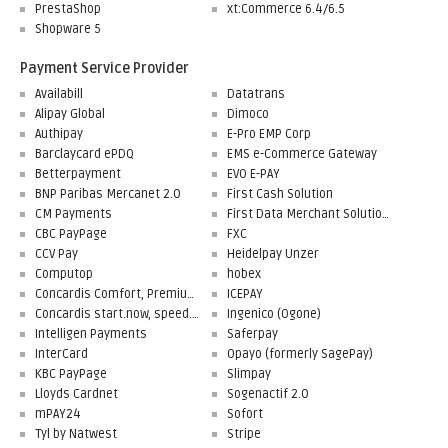
PrestaShop
xt:Commerce 6.4/6.5
Shopware 5
Payment Service Provider
Availabill
Datatrans
Alipay Global
Dimoco
Authipay
E-Pro EMP Corp
Barclaycard ePDQ
EMS e-Commerce Gateway
Betterpayment
EVO E-PAY
BNP Paribas Mercanet 2.0
First Cash Solution
CM Payments
First Data Merchant Solutions
CBC PayPage
FXC
CCV Pay
Heidelpay Unzer
Computop
hobex
Concardis Comfort, Premium, Professional
ICEPAY
Concardis start.now, speed.up, flex.pro
Ingenico (Ogone)
Intelligen Payments
Saferpay
InterCard
Opayo (formerly SagePay)
KBC PayPage
Slimpay
Lloyds Cardnet
Sogenactif 2.0
mPAY24
Sofort
Tyl by Natwest
Stripe