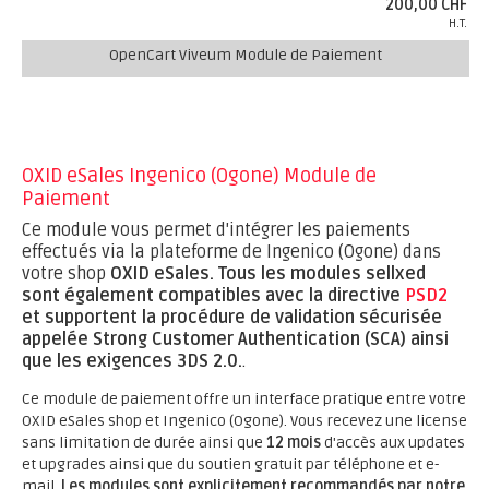
200,00 CHF
H.T.
OpenCart Viveum Module de Paiement
OXID eSales Ingenico (Ogone) Module de
Paiement
Ce module vous permet d'intégrer les paiements
effectués via la plateforme de Ingenico (Ogone) dans
votre shop
OXID eSales.
Tous les modules sellxed
sont également compatibles avec la directive
PSD2
et supportent la procédure de validation sécurisée
appelée Strong Customer Authentication (SCA) ainsi
que les exigences 3DS 2.0.
.
Ce module de paiement offre un interface pratique entre votre
OXID eSales shop et Ingenico (Ogone). Vous recevez une license
sans limitation de durée ainsi que
12 mois
d'accès aux updates
et upgrades ainsi que du soutien gratuit par téléphone et e-
mail.
Les modules sont explicitement recommandés par notre