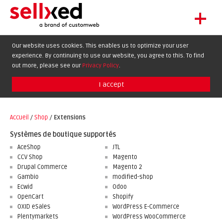
+
LET'S GET STARTED
Our website uses cookies. This enables us to optimize your user
experience. By continuing to use our website, you agree to this. To find
EXTENSIONS
DE
EN
FR
out more, please see our
Privacy Policy
.
SHOWCASE
I accept
BLOG
SUPPORT
Accueil
/
Shop
/
Extensions
ABOUT
Systèmes de boutique supportés
AceShop
JTL
CCV Shop
Magento
Drupal Commerce
Magento 2
Gambio
modified-shop
Ecwid
Odoo
OpenCart
Shopify
OXID eSales
WordPress E-Commerce
Plentymarkets
WordPress WooCommerce