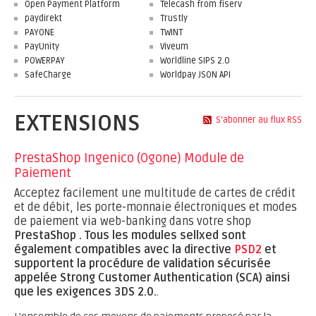
Open Payment Platform
Telecash from fiserv
paydirekt
Trustly
PAYONE
TWINT
PayUnity
Viveum
POWERPAY
Worldline SIPS 2.0
SafeCharge
Worldpay JSON API
EXTENSIONS
S'abonner au flux RSS
PrestaShop Ingenico (Ogone) Module de
Paiement
Acceptez facilement une multitude de cartes de crédit
et de débit, les porte-monnaie électroniques et modes
de paiement via web-banking dans votre shop
PrestaShop .
Tous les modules sellxed sont
également compatibles avec la directive
PSD2
et
supportent la procédure de validation sécurisée
appelée Strong Customer Authentication (SCA) ainsi
que les exigences 3DS 2.0.
.