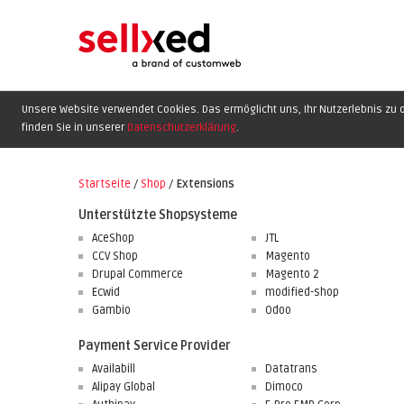
Unsere Website verwendet Cookies. Das ermöglicht uns, Ihr Nutzerlebnis zu o
finden Sie in unserer
Datenschutzerklärung
.
Startseite
/
Shop
/
Extensions
Unterstützte Shopsysteme
AceShop
JTL
CCV Shop
Magento
Drupal Commerce
Magento 2
Ecwid
modified-shop
Gambio
Odoo
Payment Service Provider
Availabill
Datatrans
Alipay Global
Dimoco