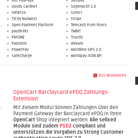
KBC PayPage
Slimpay
Lloyds Cardnet
Sogenactif 2.0
mPAY24
Sofort
Tyl by Natwest
Stripe
First Data Merchant Solutions
Open Payment Platform
Telecash from fiserv
paydirekt
TWINT
PAYONE
Trustly
PayUnity
Viveum
PowerPay
Worldline SIPS 2.0
SafeCharge
Worldpay JSON API
RSS abonnieren
OpenCart Barclaycard ePDQ Zahlungs-
Extension
-
Mit diesem Modul können Zahlungen über den
Payment Gateway der Barclaycard ePDQ in Ihren
OpenCart
Shop integriert werden.
Alle sellxed
d
Module sind zudem
PSD2
compliant und
unterstützen die Vorgaben zu Strong Customer