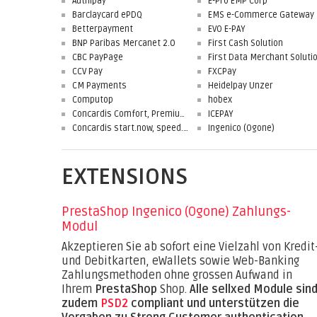
Authipay
E-Pro EMP Corp
Barclaycard ePDQ
EMS e-Commerce Gateway
Betterpayment
EVO E-PAY
BNP Paribas Mercanet 2.0
First Cash Solution
CBC PayPage
CCV Pay
FXCPay
CM Payments
Heidelpay Unzer
Computop
hobex
Concardis Comfort, Premium, Professional
ICEPAY
Concardis start.now, speed.up, flex.pro
Ingenico (Ogone)
EXTENSIONS
PrestaShop Ingenico (Ogone) Zahlungs-
Modul
Akzeptieren Sie ab sofort eine Vielzahl von Kredit
und Debitkarten, eWallets sowie Web-Banking
Zahlungsmethoden ohne grossen Aufwand in
Ihrem
PrestaShop
Shop.
Alle sellxed Module sin
zudem
PSD2
compliant und unterstützen die