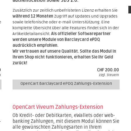
authentication sowie 3DS 2.0.
Zusätzlich zur zeitlich unbefristeten Lizenz erhalten Sie
während 12 Monaten
Zugriff auf Updates und Upgrades
e
sowie telefonische oder e-mail Unterstützung. Eine
komplette Übersicht über alle Features findet sich in der
Artikeldetailansicht.
Als offizieller Softwarepartner
werden unsere Module von Barclaycard ePDQ
audrücklich empfohlen.
Wir vertrauen auf unsere Qualität. Sollte das Modul in
Ihrem Shop nicht funktionieren, erhalten Sie Ihr Geld
zurück!
0
CHF 200.00
n
zzgl. Steuern
OpenCart Barclaycard ePDQ Zahlungs-Extension
OpenCart Viveum Zahlungs-Extension
Ob Kredit- oder Debitkarten, eWallets oder web-
banking Zahlungen, mit diesem Modul können Sie
-
alle gewünschten Zahlungsarten in Ihrem