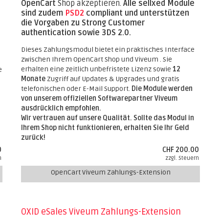
OpenCart
Shop akzeptieren.
Alle sellxed Module
sind zudem
PSD2
compliant und unterstützen
die Vorgaben zu Strong Customer
authentication sowie 3DS 2.0.
Dieses Zahlungsmodul bietet ein praktisches Interface
zwischen Ihrem OpenCart Shop und Viveum . Sie
erhalten eine zeitlich unbefristete Lizenz sowie
12
e
Monate
Zugriff auf Updates & Upgrades und gratis
telefonischen oder E-Mail Support.
Die Module werden
von unserem offiziellen Softwarepartner Viveum
ausdrücklich empfohlen.
Wir vertrauen auf unsere Qualität. Sollte das Modul in
Ihrem Shop nicht funktionieren, erhalten Sie Ihr Geld
zurück!
0
CHF 200.00
n
zzgl. Steuern
OpenCart Viveum Zahlungs-Extension
OXID eSales Viveum Zahlungs-Extension