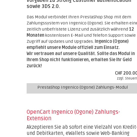
Vorgaben zu Strong Customer authentication
sowie 3DS 2.0.
Das Modul verbindet Ihren PrestaShop Shop mit dem
Zahlungssystem von Ingenico (Ogone). Sie erhalten ein
zeitlich unbefristete Lizenz und zusätzlich während
12
Monaten
kostenlosen E-Mail und Telefon Support sowie
Zugriff auf Updates und Upgrades.
Ingenico (Ogone)
empfiehlt unsere Module offiziell zum Einsatz.
Wir vertrauen auf unsere Qualität. Sollte das Modul in
Ihrem Shop nicht funktionieren, erhalten Sie Ihr Geld
zurück!
CHF 200.0
zzgl. Steuer
PrestaShop Ingenico (Ogone) Zahlungs-Modul
OpenCart Ingenico (Ogone) Zahlungs-
Extension
Akzeptieren Sie ab sofort eine Vielzahl von Kredit
und Debitkarten, eWallets sowie Web-Banking