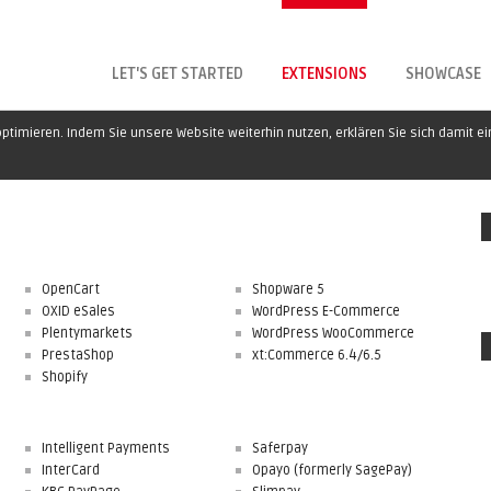
LET'S GET STARTED
EXTENSIONS
SHOWCASE
ptimieren. Indem Sie unsere Website weiterhin nutzen, erklären Sie sich damit e
OpenCart
Shopware 5
OXID eSales
WordPress E-Commerce
Plentymarkets
WordPress WooCommerce
PrestaShop
xt:Commerce 6.4/6.5
Shopify
Intelligent Payments
Saferpay
InterCard
Opayo (formerly SagePay)