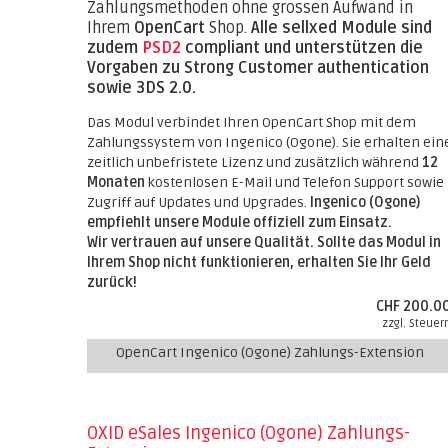
Zahlungsmethoden ohne grossen Aufwand in
Ihrem
OpenCart
Shop.
Alle sellxed Module sind
zudem
PSD2
compliant und unterstützen die
Vorgaben zu Strong Customer authentication
sowie 3DS 2.0.
Das Modul verbindet Ihren OpenCart Shop mit dem
Zahlungssystem von Ingenico (Ogone). Sie erhalten ein
zeitlich unbefristete Lizenz und zusätzlich während
12
Monaten
kostenlosen E-Mail und Telefon Support sowie
Zugriff auf Updates und Upgrades.
Ingenico (Ogone)
empfiehlt unsere Module offiziell zum Einsatz.
Wir vertrauen auf unsere Qualität. Sollte das Modul in
Ihrem Shop nicht funktionieren, erhalten Sie Ihr Geld
zurück!
CHF 200.0
zzgl. Steuer
OpenCart Ingenico (Ogone) Zahlungs-Extension
OXID eSales Ingenico (Ogone) Zahlungs-