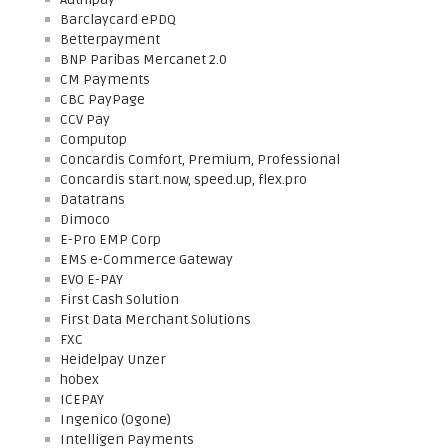
Barclaycard ePDQ
Betterpayment
BNP Paribas Mercanet 2.0
CM Payments
CBC PayPage
CCV Pay
Computop
Concardis Comfort, Premium, Professional
Concardis start.now, speed.up, flex.pro
Datatrans
Dimoco
E-Pro EMP Corp
EMS e-Commerce Gateway
EVO E-PAY
First Cash Solution
First Data Merchant Solutions
FXC
Heidelpay Unzer
hobex
ICEPAY
Ingenico (Ogone)
Intelligen Payments