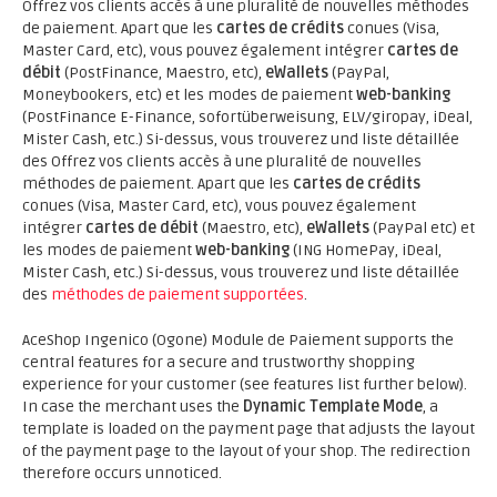
Offrez vos clients accès à une pluralité de nouvelles méthodes
de paiement. Apart que les
cartes de crédits
conues (Visa,
Master Card, etc), vous pouvez également intégrer
cartes de
débit
(PostFinance, Maestro, etc),
eWallets
(PayPal,
Moneybookers, etc) et les modes de paiement
web-banking
(PostFinance E-Finance, sofortüberweisung, ELV/giropay, iDeal,
Mister Cash, etc.) Si-dessus, vous trouverez und liste détaillée
des Offrez vos clients accès à une pluralité de nouvelles
méthodes de paiement. Apart que les
cartes de crédits
conues (Visa, Master Card, etc), vous pouvez également
intégrer
cartes de débit
(Maestro, etc),
eWallets
(PayPal etc) et
les modes de paiement
web-banking
(ING HomePay, iDeal,
Mister Cash, etc.) Si-dessus, vous trouverez und liste détaillée
des
méthodes de paiement supportées
.
AceShop Ingenico (Ogone) Module de Paiement supports the
central features for a secure and trustworthy shopping
experience for your customer (see features list further below).
In case the merchant uses the
Dynamic Template Mode
, a
template is loaded on the payment page that adjusts the layout
of the payment page to the layout of your shop. The redirection
therefore occurs unnoticed.