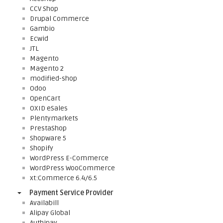
CCV Shop
Drupal Commerce
Gambio
Ecwid
JTL
Magento
Magento 2
modified-shop
Odoo
OpenCart
OXID eSales
Plentymarkets
PrestaShop
Shopware 5
Shopify
WordPress E-Commerce
WordPress WooCommerce
xt:Commerce 6.4/6.5
Payment Service Provider
Availabill
Alipay Global
Authipay