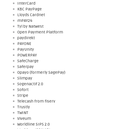
InterCard
KBC PayPage
Lloyds Cardnet
mPAY24
Tyl by Natwest
Open Payment Platform
paydirekt
PAYONE
PayUnity
POWERPAY
SafeCharge
Saferpay
Opayo (formerly SagePay)
Slimpay
Sogenactif 2.0
Sofort
Stripe
Telecash from fiserv
Trustly
TWINT
Viveum
Worldline SIPS 2.0