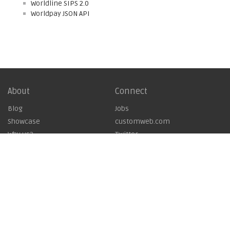
Worldline SIPS 2.0
Worldpay JSON API
About
Connect
Blog
Jobs
Showcase
customweb.com
Why us?
Twitter
Impressum
LinkedIn
AGB
Kontakt
Licencing Agreement
Work with us
Datenschutz