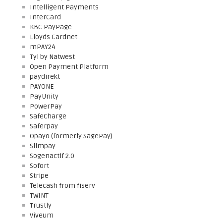
Intelligent Payments
InterCard
KBC PayPage
Lloyds Cardnet
mPAY24
Tyl by Natwest
Open Payment Platform
paydirekt
PAYONE
PayUnity
PowerPay
SafeCharge
Saferpay
Opayo (formerly SagePay)
Slimpay
Sogenactif 2.0
Sofort
Stripe
Telecash from fiserv
TWINT
Trustly
Viveum