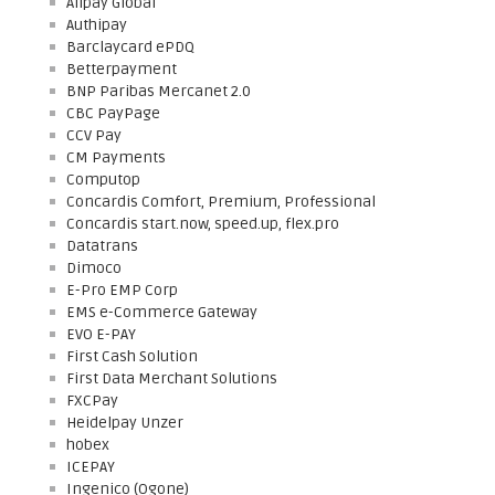
Alipay Global
Authipay
Barclaycard ePDQ
Betterpayment
BNP Paribas Mercanet 2.0
CBC PayPage
CCV Pay
CM Payments
Computop
Concardis Comfort, Premium, Professional
Concardis start.now, speed.up, flex.pro
Datatrans
Dimoco
E-Pro EMP Corp
EMS e-Commerce Gateway
EVO E-PAY
First Cash Solution
First Data Merchant Solutions
FXCPay
Heidelpay Unzer
hobex
ICEPAY
Ingenico (Ogone)