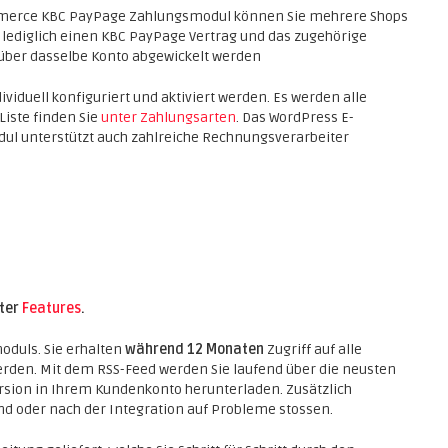
merce KBC PayPage Zahlungsmodul können Sie mehrere Shops
n lediglich einen KBC PayPage Vertrag und das zugehörige
über dasselbe Konto abgewickelt werden
viduell konfiguriert und aktiviert werden. Es werden alle
Liste finden Sie
unter Zahlungsarten
. Das WordPress E-
l unterstützt auch zahlreiche Rechnungsverarbeiter
nter
Features
.
oduls. Sie erhalten
während 12 Monaten
Zugriff auf alle
erden. Mit dem RSS-Feed werden Sie laufend über die neusten
rsion in Ihrem Kundenkonto herunterladen. Zusätzlich
end oder nach der Integration auf Probleme stossen.