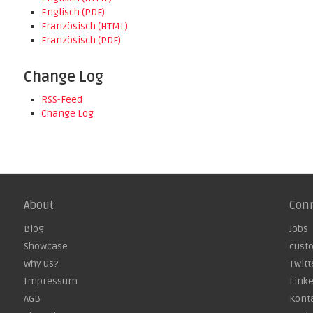
Englisch (PDF)
Französisch (HTML)
Französisch (PDF)
Change Log
RSS-Feed
Change Log
About
Con
Blog
Jobs
Showcase
cust
Why us?
Twitt
Impressum
Link
AGB
Kont