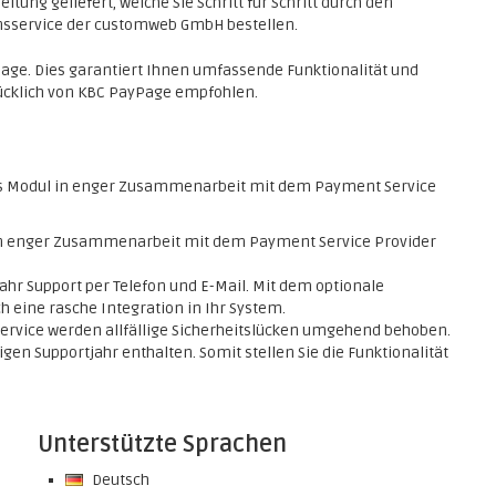
itung geliefert, welche Sie Schritt für Schritt durch den
ionsservice der customweb GmbH bestellen.
Page. Dies garantiert Ihnen umfassende Funktionalität und
ücklich von KBC PayPage empfohlen.
s Modul in enger Zusammenarbeit mit dem Payment Service
 in enger Zusammenarbeit mit dem Payment Service Provider
ahr Support per Telefon und E-Mail. Mit dem optionale
h eine rasche Integration in Ihr System.
service werden allfällige Sicherheitslücken umgehend behoben.
en Supportjahr enthalten. Somit stellen Sie die Funktionalität
Unterstützte Sprachen
Deutsch