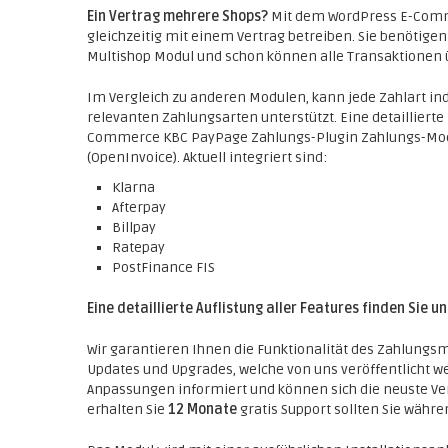
Ein Vertrag mehrere Shops?
Mit dem WordPress E-Com
gleichzeitig mit einem Vertrag betreiben. Sie benötige
Multishop Modul und schon können alle Transaktionen 
Im Vergleich zu anderen Modulen, kann jede Zahlart indi
relevanten Zahlungsarten unterstützt. Eine detaillierte 
Commerce KBC PayPage Zahlungs-Plugin Zahlungs-Modu
(OpenInvoice). Aktuell integriert sind:
Klarna
Afterpay
Billpay
Ratepay
PostFinance FIS
Eine detaillierte Auflistung aller Features finden Sie u
Wir garantieren Ihnen die Funktionalität des Zahlungsm
Updates und Upgrades, welche von uns veröffentlicht w
Anpassungen informiert und können sich die neuste Ve
erhalten Sie
12 Monate
gratis Support sollten Sie währ