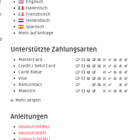
.
Englisch
Italienisch
e
Französisch
Holländisch
Spanisch
Mehr auf Anfrage
rb
Unterstützte Zahlungsarten
MasterCard
Credit / Debit Card
Carte Bleue
Visa
Bancontact
Maestro
Mehr zeigen
Anleitungen
Deutsch (HTML)
Deutsch (PDF)
Englisch (HTML)