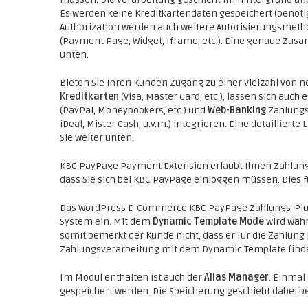
Es werden keine Kreditkartendaten gespeichert (benötig
Authorization werden auch weitere Autorisierungsmetho
(Payment Page, Widget, Iframe, etc.). Eine genaue Zus
unten.
Bieten Sie Ihren Kunden Zugang zu einer Vielzahl von
Kreditkarten
(Visa, Master Card, etc.), lassen sich auch 
(PayPal, Moneybookers, etc.) und
Web-Banking
Zahlungs
iDeal, Mister Cash, u.v.m.) integrieren. Eine detaillier
Sie weiter unten.
KBC PayPage Payment Extension erlaubt Ihnen Zahlung
dass Sie sich bei KBC PayPage einloggen müssen. Dies f
Das WordPress E-Commerce KBC PayPage Zahlungs-Plugin i
System ein. Mit dem
Dynamic Template Mode
wird währ
somit bemerkt der Kunde nicht, dass er für die Zahlung
Zahlungsverarbeitung mit dem Dynamic Template finde
Im Modul enthalten ist auch der
Alias Manager
. Einmal
gespeichert werden. Die Speicherung geschieht dabei b