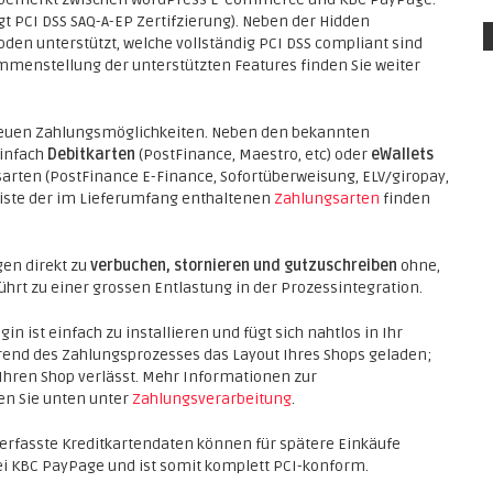
t PCI DSS SAQ-A-EP Zertifzierung). Neben der Hidden
den unterstützt, welche vollständig PCI DSS compliant sind
ammenstellung der unterstützten Features finden Sie weiter
 neuen Zahlungsmöglichkeiten. Neben den bekannten
einfach
Debitkarten
(PostFinance, Maestro, etc) oder
eWallets
arten (PostFinance E-Finance, Sofortüberweisung, ELV/giropay,
te Liste der im Lieferumfang enthaltenen
Zahlungsarten
finden
en direkt zu
verbuchen, stornieren und gutzuschreiben
ohne,
ührt zu einer grossen Entlastung in der Prozessintegration.
st einfach zu installieren und fügt sich nahtlos in Ihr
end des Zahlungsprozesses das Layout Ihres Shops geladen;
 Ihren Shop verlässt. Mehr Informationen zur
n Sie unten unter
Zahlungsverarbeitung
.
 erfasste Kreditkartendaten können für spätere Einkäufe
ei KBC PayPage und ist somit komplett PCI-konform.