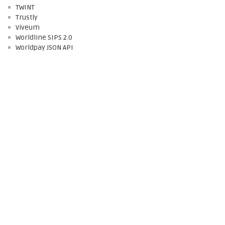
TWINT
Trustly
Viveum
Worldline SIPS 2.0
Worldpay JSON API