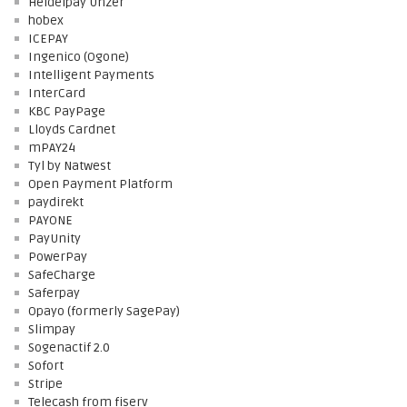
Heidelpay Unzer
hobex
ICEPAY
Ingenico (Ogone)
Intelligent Payments
InterCard
KBC PayPage
Lloyds Cardnet
mPAY24
Tyl by Natwest
Open Payment Platform
paydirekt
PAYONE
PayUnity
PowerPay
SafeCharge
Saferpay
Opayo (formerly SagePay)
Slimpay
Sogenactif 2.0
Sofort
Stripe
Telecash from fiserv