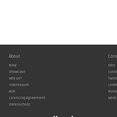
About
Con
Blog
Jobs
Showcase
cust
Why us?
Twitt
Impressum
Link
AGB
Kont
Licencing Agreement
Work 
Datenschutz