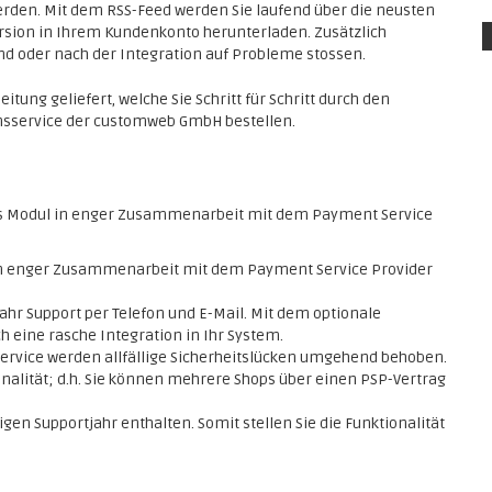
erden. Mit dem RSS-Feed werden Sie laufend über die neusten
rsion in Ihrem Kundenkonto herunterladen. Zusätzlich
end oder nach der Integration auf Probleme stossen.
itung geliefert, welche Sie Schritt für Schritt durch den
ionsservice der customweb GmbH bestellen.
s Modul in enger Zusammenarbeit mit dem Payment Service
 in enger Zusammenarbeit mit dem Payment Service Provider
ahr Support per Telefon und E-Mail. Mit dem optionale
h eine rasche Integration in Ihr System.
service werden allfällige Sicherheitslücken umgehend behoben.
nalität; d.h. Sie können mehrere Shops über einen PSP-Vertrag
en Supportjahr enthalten. Somit stellen Sie die Funktionalität