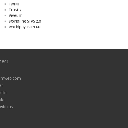
TWINT
Trustly
Viveum
Worldline SIPS 2.0
Worldpay JSON API
nect
omweb.com
er
edIn
akt
with us