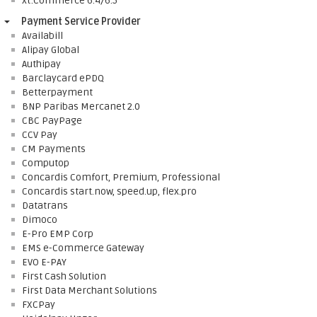
xt:Commerce 6.4/6.5
Payment Service Provider
Availabill
Alipay Global
Authipay
Barclaycard ePDQ
Betterpayment
BNP Paribas Mercanet 2.0
CBC PayPage
CCV Pay
CM Payments
Computop
Concardis Comfort, Premium, Professional
Concardis start.now, speed.up, flex.pro
Datatrans
Dimoco
E-Pro EMP Corp
EMS e-Commerce Gateway
EVO E-PAY
First Cash Solution
First Data Merchant Solutions
FXCPay