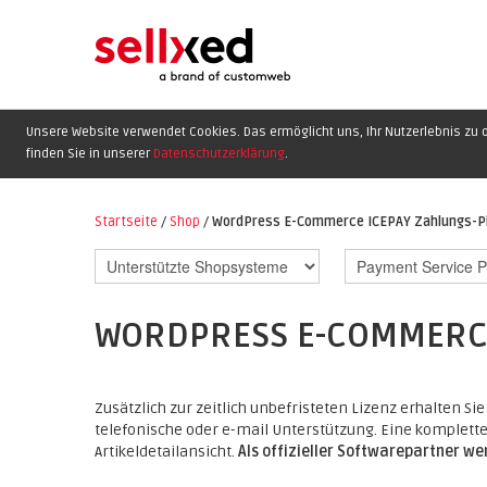
Unsere Website verwendet Cookies. Das ermöglicht uns, Ihr Nutzerlebnis zu o
finden Sie in unserer
Datenschutzerklärung
.
Startseite
/
Shop
/
WordPress E-Commerce ICEPAY Zahlungs-P
WORDPRESS E-COMMERCE
Zusätzlich zur zeitlich unbefristeten Lizenz erhalten Si
telefonische oder e-mail Unterstützung. Eine komplette 
Artikeldetailansicht.
Als offizieller Softwarepartner w