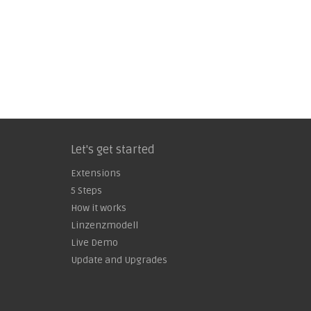
Let's get started
Extensions
5 Steps
How it works
Linzenzmodell
Live Demo
Update and Upgrades