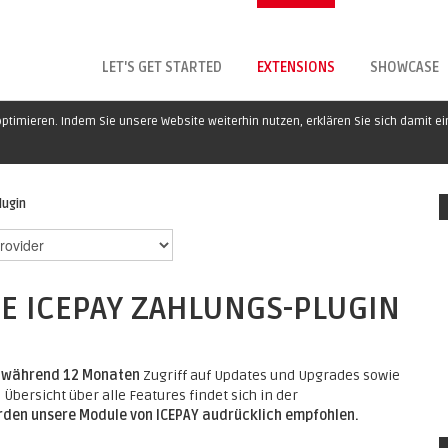
LET'S GET STARTED
EXTENSIONS
SHOWCASE
ptimieren. Indem Sie unsere Website weiterhin nutzen, erklären Sie sich damit e
lugin
 ICEPAY ZAHLUNGS-PLUGIN
e
während 12 Monaten
Zugriff auf Updates und Upgrades sowie
Übersicht über alle Features findet sich in der
erden unsere Module von ICEPAY audrücklich empfohlen.