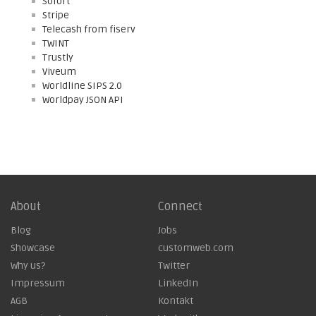
Sofort
Stripe
Telecash from fiserv
TWINT
Trustly
Viveum
Worldline SIPS 2.0
Worldpay JSON API
About
Connect
Blog
Jobs
Showcase
customweb.com
Why us?
Twitter
Impressum
LinkedIn
AGB
Kontakt