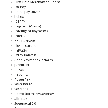
First Data Merchant Solutions
FXCPay
Heidelpay Unzer
hobex
ICEPAY
Ingenico (Ogone)
Intelligent Payments
InterCard
KBC PayPage
Lloyds Cardnet
mPAY24
Tyl by Natwest
Open Payment Platform
paydirekt
PAYONE
PayUnity
PowerPay
SafeCharge
Saferpay
Opayo (formerly SagePay)
Slimpay
Sogenactif 2.0