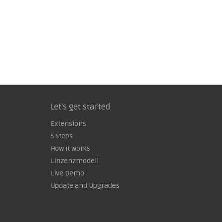
Let's get started
Extensions
5 Steps
How it works
Linzenzmodell
Live Demo
Update and Upgrades