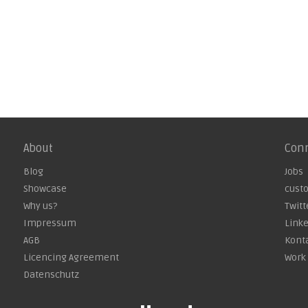
About
Con
Blog
Jobs
Showcase
cust
Why us?
Twitt
Impressum
Link
AGB
Kont
Licencing Agreement
Work 
Datenschutz