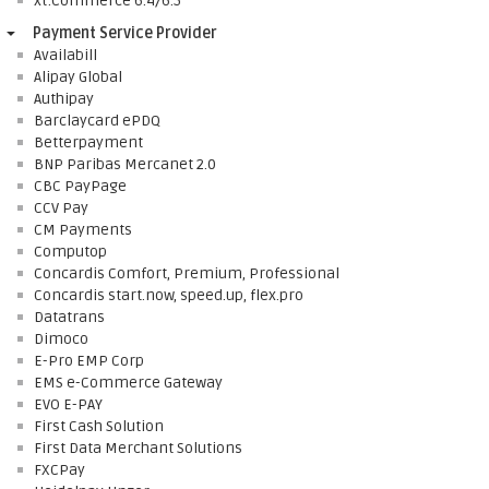
xt:Commerce 6.4/6.5
Payment Service Provider
Availabill
Alipay Global
Authipay
Barclaycard ePDQ
Betterpayment
BNP Paribas Mercanet 2.0
CBC PayPage
CCV Pay
CM Payments
Computop
Concardis Comfort, Premium, Professional
Concardis start.now, speed.up, flex.pro
Datatrans
Dimoco
E-Pro EMP Corp
EMS e-Commerce Gateway
EVO E-PAY
First Cash Solution
First Data Merchant Solutions
FXCPay