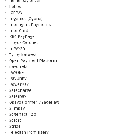
Heidelpay Unzer
hobex
ICEPAY
Ingenico (Ogone)
Intelligent Payments
InterCard
KBC PayPage
Lloyds Cardnet
mPAY24
Tyl by Natwest
Open Payment Platform
paydirekt
PAYONE
PayUnity
PowerPay
SafeCharge
Saferpay
Opayo (formerly SagePay)
Slimpay
Sogenactif 2.0
Sofort
Stripe
Telecash from fiserv