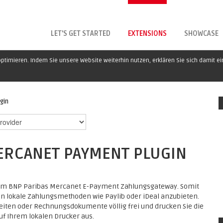
LET'S GET STARTED
EXTENSIONS
SHOWCASE
ptimieren. Indem Sie unsere Website weiterhin nutzen, erklären Sie sich damit e
gin
ERCANET PAYMENT PLUGIN
 dem BNP Paribas Mercanet E-Payment Zahlungsgateway. Somit
ren lokale Zahlungsmethoden wie Paylib oder iDeal anzubieten.
seiten oder Rechnungsdokumente völlig frei und drucken Sie die
f Ihrem lokalen Drucker aus.