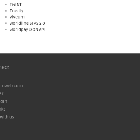
TWINT
Trustly
Viveum
Worldline SIPS 2.0
Worldpay JSON API
nect
omweb.com
er
edIn
akt
with us