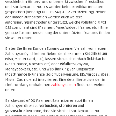
geschieht im Hintergrund unbemerkt zwischen PrestaShop
und Barclaycard ePDQ. Es werden keine Kreditkartendaten
gespeichert (benötigt PCI DSS SAQ-A-EP Zertifzierung). Neben
der Hidden Authorization werden auch weitere
Autorisierungsmethoden unterstützt, welche vollständig PCI
DSS compliant sind (Payment Page, Widget, Iframe, etc.). Eine
genaue Zusammenstellung der unterstützten Features finden
Sie weiter unten.
Bieten Sie Ihren Kunden Zugang zu einer Vielzahl von neuen
Zahlungsmöglichkeiten. Neben den bekannten
Kreditkarten
(Visa, Master Card, etc.), lassen sich auch einfach
Debitkarten
(PostFinance, Maestro, etc) oder
eWallets
(PayPal,
Moneybookers, etc.) und
Web-Banking
Zahlungsarten
(PostFinance E-Finance, Sofortüberweisung, ELV/giropay, iDeal,
Mister Cash, u.v.m.) integrieren. Eine detaillierte Liste der im
Lieferumfang enthaltenen
Zahlungsarten
finden Sie weiter
unten.
Barclaycard ePDQ Payment Extension erlaubt Ihnen
Zahlungen direkt zu
verbuchen, stornieren und
gutzuschreiben
ohne, dass Sie sich bei Barclaycard ePDQ