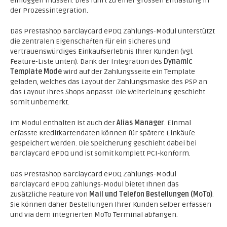
einloggen müssen. Dies führt zu einer grossen Entlastung in
der Prozessintegration.
Das PrestaShop Barclaycard ePDQ Zahlungs-Modul unterstützt
die zentralen Eigenschaften für ein sicheres und
vertrauenswürdiges Einkaufserlebnis Ihrer Kunden (vgl.
Feature-Liste unten). Dank der Integration des
Dynamic
Template Mode
wird auf der Zahlungsseite ein Template
geladen, welches das Layout der Zahlungsmaske des PSP an
das Layout Ihres Shops anpasst. Die Weiterleitung geschieht
somit unbemerkt.
Im Modul enthalten ist auch der
Alias Manager
. Einmal
erfasste Kreditkartendaten können für spätere Einkäufe
gespeichert werden. Die Speicherung geschieht dabei bei
Barclaycard ePDQ und ist somit komplett PCI-konform.
Das PrestaShop Barclaycard ePDQ Zahlungs-Modul
Barclaycard ePDQ Zahlungs-Modul bietet Ihnen das
zusätzliche Feature von
Mail und Telefon Bestellungen (MoTo)
.
Sie können daher Bestellungen Ihrer Kunden selber erfassen
und via dem integrierten MoTo Terminal abfangen.