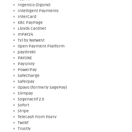
Ingenico (Ogone)
Intelligent Payments
InterCard
KBC PayPage
Lloyds Cardnet
mPAY24
Tyl by Natwest
Open Payment Platform
paydirekt
PAYONE
PayUnity
PowerPay
SafeCharge
Saferpay
Opayo (formerly SagePay)
Slimpay
Sogenactif 2.0
Sofort
Stripe
Telecash from fiserv
TWINT
Trustly