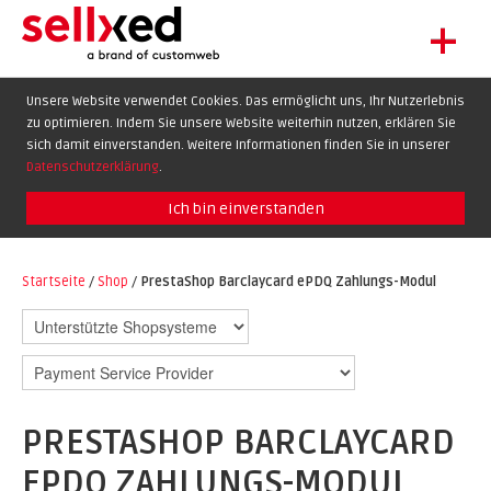
+
LET'S GET STARTED
Unsere Website verwendet Cookies. Das ermöglicht uns, Ihr Nutzerlebnis
zu optimieren. Indem Sie unsere Website weiterhin nutzen, erklären Sie
EXTENSIONS
DE
EN
FR
sich damit einverstanden. Weitere Informationen finden Sie in unserer
SHOWCASE
Datenschutzerklärung
.
BLOG
Ich bin einverstanden
SUPPORT
Startseite
/
Shop
/
PrestaShop Barclaycard ePDQ Zahlungs-Modul
ABOUT
PRESTASHOP BARCLAYCARD
EPDQ ZAHLUNGS-MODUL