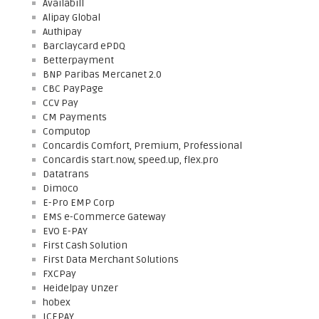
Availabill
Alipay Global
Authipay
Barclaycard ePDQ
Betterpayment
BNP Paribas Mercanet 2.0
CBC PayPage
CCV Pay
CM Payments
Computop
Concardis Comfort, Premium, Professional
Concardis start.now, speed.up, flex.pro
Datatrans
Dimoco
E-Pro EMP Corp
EMS e-Commerce Gateway
EVO E-PAY
First Cash Solution
First Data Merchant Solutions
FXCPay
Heidelpay Unzer
hobex
ICEPAY