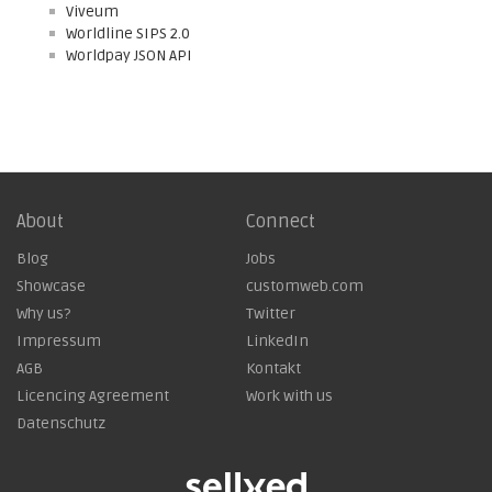
Viveum
Worldline SIPS 2.0
Worldpay JSON API
About
Connect
Blog
Jobs
Showcase
customweb.com
Why us?
Twitter
Impressum
LinkedIn
AGB
Kontakt
Licencing Agreement
Work with us
Datenschutz