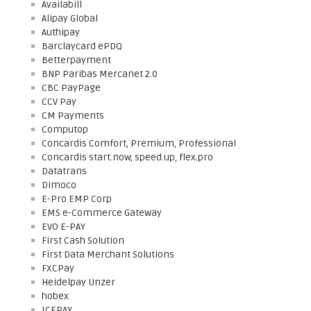
Availabill
Alipay Global
Authipay
Barclaycard ePDQ
Betterpayment
BNP Paribas Mercanet 2.0
CBC PayPage
CCV Pay
CM Payments
Computop
Concardis Comfort, Premium, Professional
Concardis start.now, speed.up, flex.pro
Datatrans
Dimoco
E-Pro EMP Corp
EMS e-Commerce Gateway
EVO E-PAY
First Cash Solution
First Data Merchant Solutions
FXCPay
Heidelpay Unzer
hobex
ICEPAY