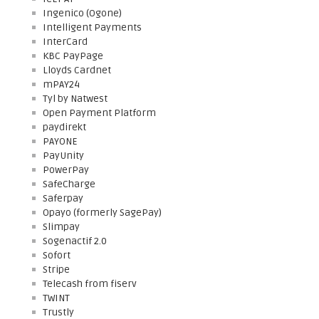
Ingenico (Ogone)
Intelligent Payments
InterCard
KBC PayPage
Lloyds Cardnet
mPAY24
Tyl by Natwest
Open Payment Platform
paydirekt
PAYONE
PayUnity
PowerPay
SafeCharge
Saferpay
Opayo (formerly SagePay)
Slimpay
Sogenactif 2.0
Sofort
Stripe
Telecash from fiserv
TWINT
Trustly