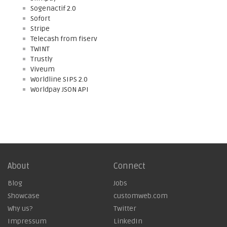
Sogenactif 2.0
Sofort
Stripe
Telecash from fiserv
TWINT
Trustly
Viveum
Worldline SIPS 2.0
Worldpay JSON API
About
Connect
Blog
Jobs
Showcase
customweb.com
Why us?
Twitter
Impressum
LinkedIn