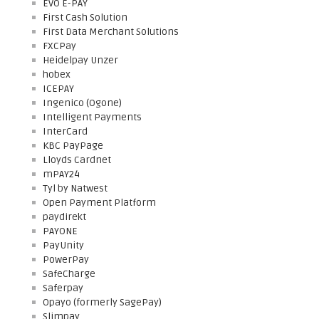
EVO E-PAY
First Cash Solution
First Data Merchant Solutions
FXCPay
Heidelpay Unzer
hobex
ICEPAY
Ingenico (Ogone)
Intelligent Payments
InterCard
KBC PayPage
Lloyds Cardnet
mPAY24
Tyl by Natwest
Open Payment Platform
paydirekt
PAYONE
PayUnity
PowerPay
SafeCharge
Saferpay
Opayo (formerly SagePay)
Slimpay