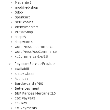
Magento 2
modified-shop
Odoo
OpenCart
OXID eSales
Plentymarkets
PrestaShop
Shopify
Shopware 5
WordPress E-Commerce
WordPress WooCommerce
xt:Commerce 6.4/6.5
Payment Service Provider
Availabill
Alipay Global
Authipay
Barclaycard ePDQ
Betterpayment
BNP Paribas Mercanet 2.0
CBC PayPage
CCV Pay
CM Payments