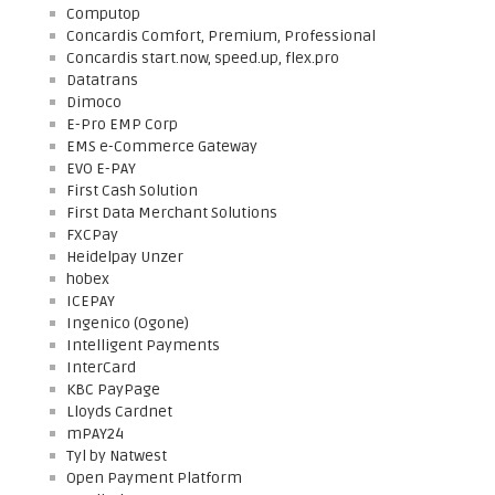
Computop
Concardis Comfort, Premium, Professional
Concardis start.now, speed.up, flex.pro
Datatrans
Dimoco
E-Pro EMP Corp
EMS e-Commerce Gateway
EVO E-PAY
First Cash Solution
First Data Merchant Solutions
FXCPay
Heidelpay Unzer
hobex
ICEPAY
Ingenico (Ogone)
Intelligent Payments
InterCard
KBC PayPage
Lloyds Cardnet
mPAY24
Tyl by Natwest
Open Payment Platform