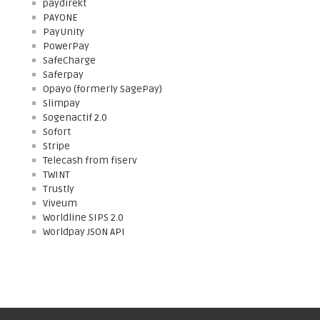
paydirekt
PAYONE
PayUnity
PowerPay
SafeCharge
Saferpay
Opayo (formerly SagePay)
Slimpay
Sogenactif 2.0
Sofort
Stripe
Telecash from fiserv
TWINT
Trustly
Viveum
Worldline SIPS 2.0
Worldpay JSON API