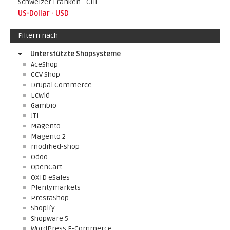
Schweizer Franken - CHF
US-Dollar - USD
Filtern nach
Unterstützte Shopsysteme
AceShop
CCV Shop
Drupal Commerce
Ecwid
Gambio
JTL
Magento
Magento 2
modified-shop
Odoo
OpenCart
OXID eSales
Plentymarkets
PrestaShop
Shopify
Shopware 5
WordPress E-Commerce