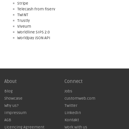
Stripe
Telecash from fiserv
TWINT
Trustly
Viveum
Worldline SIPS 2.0
Worldpay JSON API
About
Connect
Blog
Jobs
Showcase
customweb.com
Why us?
Twitter
Impressum
LinkedIn
AGB
Kontakt
Licencing Agreement
Work with us