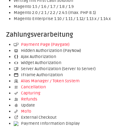
Vertrag mit First Cash Solution
Magento 1.5 / 1.6 / 1.7 / 1.8 / 1.9
Magento 2.0 / 2.1 / 2.2 / 2.4.5 (max. PHP 8.1)
Magento Enterprise 1.10 / 1.11 / 1.12/ 1.13.x / 1.14.x
Zahlungsverarbeitung
Payment Page (Paygate)
Hidden Authorization (PayNow)
Ajax Authorization
Widget Authorization
Server Authorization (Server to Server)
IFrame Authorization
Alias Manager / Token System
Cancellation
Capturing
Refunds
Update
MoTo
External Checkout
Payment Information Display