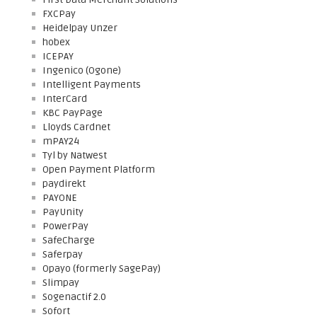
FXCPay
Heidelpay Unzer
hobex
ICEPAY
Ingenico (Ogone)
Intelligent Payments
InterCard
KBC PayPage
Lloyds Cardnet
mPAY24
Tyl by Natwest
Open Payment Platform
paydirekt
PAYONE
PayUnity
PowerPay
SafeCharge
Saferpay
Opayo (formerly SagePay)
Slimpay
Sogenactif 2.0
Sofort