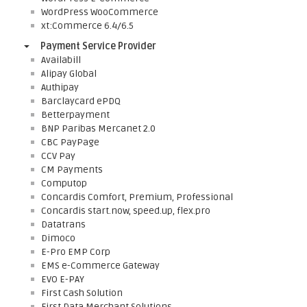
WordPress WooCommerce
xt:Commerce 6.4/6.5
Payment Service Provider
Availabill
Alipay Global
Authipay
Barclaycard ePDQ
Betterpayment
BNP Paribas Mercanet 2.0
CBC PayPage
CCV Pay
CM Payments
Computop
Concardis Comfort, Premium, Professional
Concardis start.now, speed.up, flex.pro
Datatrans
Dimoco
E-Pro EMP Corp
EMS e-Commerce Gateway
EVO E-PAY
First Cash Solution
First Data Merchant Solutions