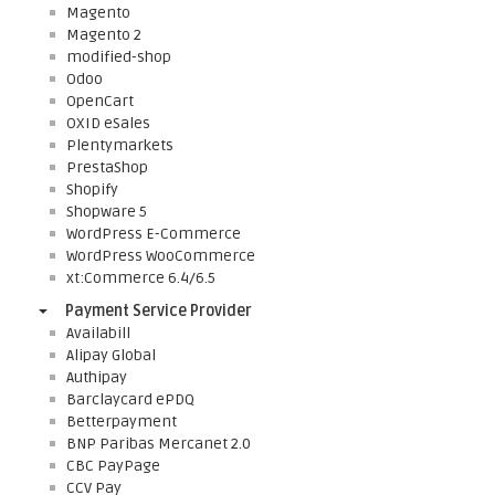
Magento
Magento 2
modified-shop
Odoo
OpenCart
OXID eSales
Plentymarkets
PrestaShop
Shopify
Shopware 5
WordPress E-Commerce
WordPress WooCommerce
xt:Commerce 6.4/6.5
Payment Service Provider
Availabill
Alipay Global
Authipay
Barclaycard ePDQ
Betterpayment
BNP Paribas Mercanet 2.0
CBC PayPage
CCV Pay