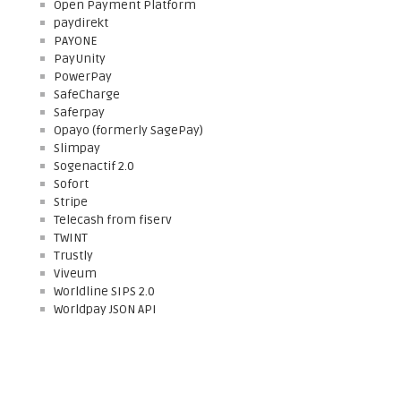
Open Payment Platform
paydirekt
PAYONE
PayUnity
PowerPay
SafeCharge
Saferpay
Opayo (formerly SagePay)
Slimpay
Sogenactif 2.0
Sofort
Stripe
Telecash from fiserv
TWINT
Trustly
Viveum
Worldline SIPS 2.0
Worldpay JSON API