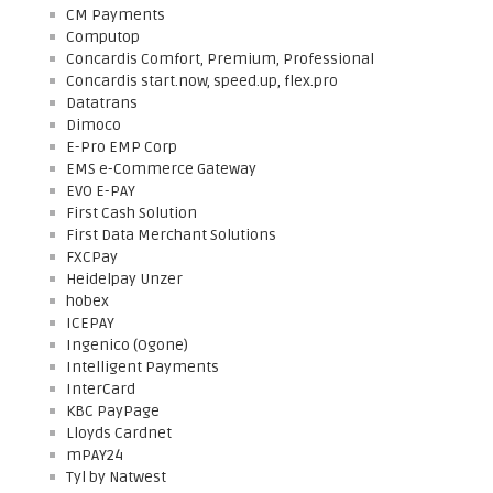
CM Payments
Computop
Concardis Comfort, Premium, Professional
Concardis start.now, speed.up, flex.pro
Datatrans
Dimoco
E-Pro EMP Corp
EMS e-Commerce Gateway
EVO E-PAY
First Cash Solution
First Data Merchant Solutions
FXCPay
Heidelpay Unzer
hobex
ICEPAY
Ingenico (Ogone)
Intelligent Payments
InterCard
KBC PayPage
Lloyds Cardnet
mPAY24
Tyl by Natwest