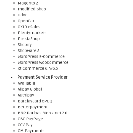
Magento 2
modified-shop
Odoo
OpenCart
OXID eSales
Plentymarkets
PrestaShop
Shopify
Shopware 5
WordPress E-Commerce
WordPress WooCommerce
xt:Commerce 6.4/6.5
Payment Service Provider
Availabill
Alipay Global
Authipay
Barclaycard ePDQ
Betterpayment
BNP Paribas Mercanet 2.0
CBC PayPage
CCV Pay
CM Payments