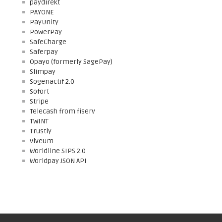
paydirekt
PAYONE
PayUnity
PowerPay
SafeCharge
Saferpay
Opayo (formerly SagePay)
Slimpay
Sogenactif 2.0
Sofort
Stripe
Telecash from fiserv
TWINT
Trustly
Viveum
Worldline SIPS 2.0
Worldpay JSON API