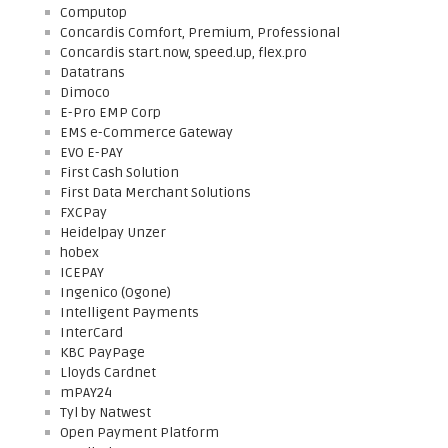
Computop
Concardis Comfort, Premium, Professional
Concardis start.now, speed.up, flex.pro
Datatrans
Dimoco
E-Pro EMP Corp
EMS e-Commerce Gateway
EVO E-PAY
First Cash Solution
First Data Merchant Solutions
FXCPay
Heidelpay Unzer
hobex
ICEPAY
Ingenico (Ogone)
Intelligent Payments
InterCard
KBC PayPage
Lloyds Cardnet
mPAY24
Tyl by Natwest
Open Payment Platform