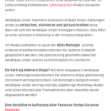
Mister Cash, u.v.m.) integrieren. Eine detaillierte Liste der im
Lieferumfang enthaltenen
Zahlungsarten
finden Sie weiter
unten.
Heidelpay Unzer Payment Extension erlaubt Ihnen Zahlungen
direkt zu
verbuchen, stornieren und gutzuschreiben
ohne,
dass Sie sich bei Heidelpay Unzer einloggen müssen. Dies führt
zu einer grossen Entlastung in der Prozessintegration.
Im Modul enthalten ist auch der
Alias Manager
. Einmal
erfasste Kreditkartendaten können für spätere Einkäufe
gespeichert werden. Die Speicherung geschieht dabei bei
Heidelpay Unzer und ist somit komplett PCI-konform.
Ein Vertrag mehrere Shops?
Mit dem Shopware 5 Heidelpay
Unzer Zahlungsmodul können Sie mehrere Shops gleichzeitig
mit einem Vertrag betreiben. Sie benötigen lediglich einen
Heidelpay Unzer Vertrag und das zugehörige Multishop Modul
und schon können alle Transaktionen über dasselbe Konto
abgewickelt werden
Eine detaillierte Auflistung aller Features finden Sie unter
Features
.