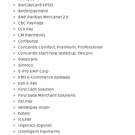
Barclaycard ePDQ
Betterpayment
BNP Paribas Mercanet 2.0
CBC PayPage
CCV Pay
CM Payments
Computop
Concardis Comfort, Premium, Professional
Concardis start.now, speed.up, flex.pro
Datatrans
Dimoco
E-Pro EMP Corp
EMS e-Commerce Gateway
EVO E-PAY
First Cash Solution
First Data Merchant Solutions
FXCPay
Heidelpay Unzer
hobex
ICEPAY
Ingenico (Ogone)
Intelligent Payments