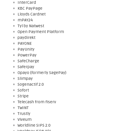
InterCard
KBC PayPage
Lloyds Cardnet
mPAY24
Tyl by Natwest
Open Payment Platform
paydirekt
PAYONE
PayUnity
PowerPay
SafeCharge
Saferpay
Opayo (formerly SagePay)
Slimpay
Sogenactif 2.0
Sofort
Stripe
Telecash from fiserv
TWINT
Trustly
Viveum
Worldline SIPS 2.0