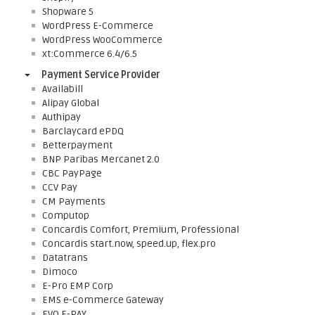
Shopware 5
WordPress E-Commerce
WordPress WooCommerce
xt:Commerce 6.4/6.5
Payment Service Provider
Availabill
Alipay Global
Authipay
Barclaycard ePDQ
Betterpayment
BNP Paribas Mercanet 2.0
CBC PayPage
CCV Pay
CM Payments
Computop
Concardis Comfort, Premium, Professional
Concardis start.now, speed.up, flex.pro
Datatrans
Dimoco
E-Pro EMP Corp
EMS e-Commerce Gateway
EVO E-PAY