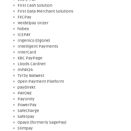
First Cash Solution
First Data Merchant Solutions
FXCPay
Heidelpay Unzer
hobex
ICEPAY
Ingenico (Ogone)
Intelligent Payments
InterCard
KBC PayPage
Lloyds Cardnet
mPAY24
Tyl by Natwest
Open Payment Platform
paydirekt
PAYONE
PayUnity
PowerPay
SafeCharge
Saferpay
Opayo (formerly SagePay)
Slimpay