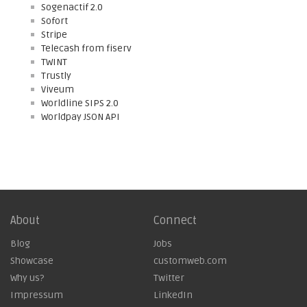
Sogenactif 2.0
Sofort
Stripe
Telecash from fiserv
TWINT
Trustly
Viveum
Worldline SIPS 2.0
Worldpay JSON API
About
Connect
Blog
Jobs
Showcase
customweb.com
Why us?
Twitter
Impressum
LinkedIn