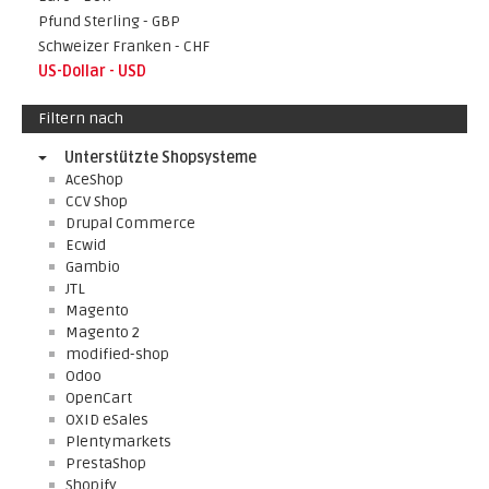
Pfund Sterling - GBP
Schweizer Franken - CHF
US-Dollar - USD
Filtern nach
Unterstützte Shopsysteme
AceShop
CCV Shop
Drupal Commerce
Ecwid
Gambio
JTL
Magento
Magento 2
modified-shop
Odoo
OpenCart
OXID eSales
Plentymarkets
PrestaShop
Shopify