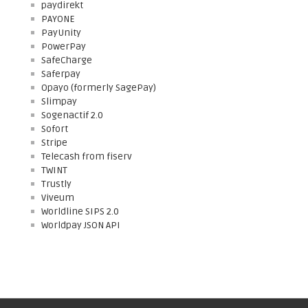
paydirekt
PAYONE
PayUnity
PowerPay
SafeCharge
Saferpay
Opayo (formerly SagePay)
Slimpay
Sogenactif 2.0
Sofort
Stripe
Telecash from fiserv
TWINT
Trustly
Viveum
Worldline SIPS 2.0
Worldpay JSON API