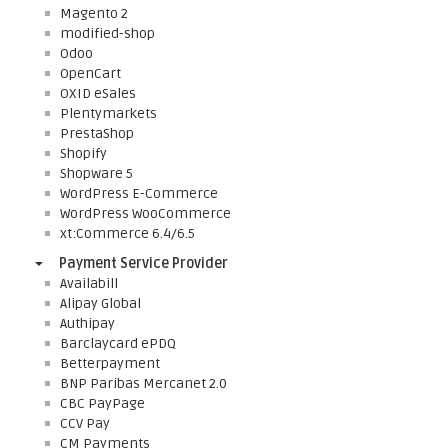
Magento 2
modified-shop
Odoo
OpenCart
OXID eSales
Plentymarkets
PrestaShop
Shopify
Shopware 5
WordPress E-Commerce
WordPress WooCommerce
xt:Commerce 6.4/6.5
Payment Service Provider
Availabill
Alipay Global
Authipay
Barclaycard ePDQ
Betterpayment
BNP Paribas Mercanet 2.0
CBC PayPage
CCV Pay
CM Payments