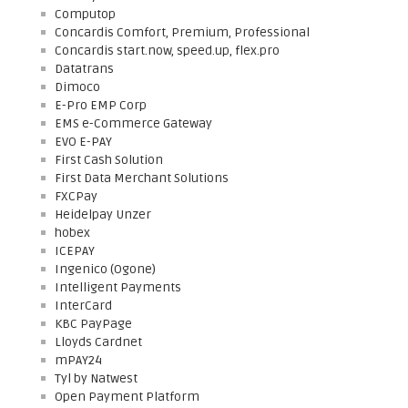
Computop
Concardis Comfort, Premium, Professional
Concardis start.now, speed.up, flex.pro
Datatrans
Dimoco
E-Pro EMP Corp
EMS e-Commerce Gateway
EVO E-PAY
First Cash Solution
First Data Merchant Solutions
FXCPay
Heidelpay Unzer
hobex
ICEPAY
Ingenico (Ogone)
Intelligent Payments
InterCard
KBC PayPage
Lloyds Cardnet
mPAY24
Tyl by Natwest
Open Payment Platform