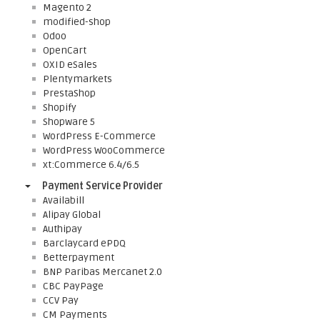
Magento 2
modified-shop
Odoo
OpenCart
OXID eSales
Plentymarkets
PrestaShop
Shopify
Shopware 5
WordPress E-Commerce
WordPress WooCommerce
xt:Commerce 6.4/6.5
Payment Service Provider
Availabill
Alipay Global
Authipay
Barclaycard ePDQ
Betterpayment
BNP Paribas Mercanet 2.0
CBC PayPage
CCV Pay
CM Payments