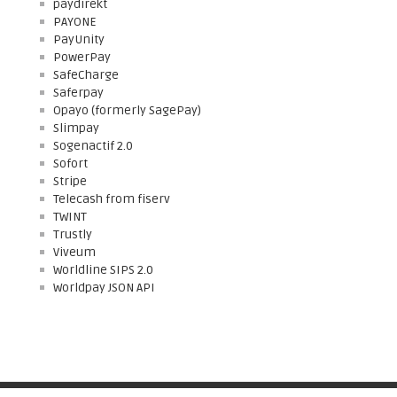
paydirekt
PAYONE
PayUnity
PowerPay
SafeCharge
Saferpay
Opayo (formerly SagePay)
Slimpay
Sogenactif 2.0
Sofort
Stripe
Telecash from fiserv
TWINT
Trustly
Viveum
Worldline SIPS 2.0
Worldpay JSON API