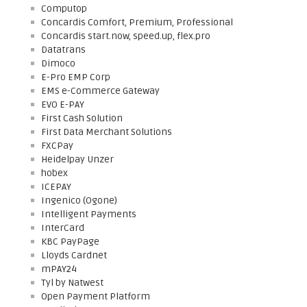
Computop
Concardis Comfort, Premium, Professional
Concardis start.now, speed.up, flex.pro
Datatrans
Dimoco
E-Pro EMP Corp
EMS e-Commerce Gateway
EVO E-PAY
First Cash Solution
First Data Merchant Solutions
FXCPay
Heidelpay Unzer
hobex
ICEPAY
Ingenico (Ogone)
Intelligent Payments
InterCard
KBC PayPage
Lloyds Cardnet
mPAY24
Tyl by Natwest
Open Payment Platform