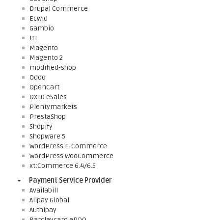
Drupal Commerce
Ecwid
Gambio
JTL
Magento
Magento 2
modified-shop
Odoo
OpenCart
OXID eSales
Plentymarkets
PrestaShop
Shopify
Shopware 5
WordPress E-Commerce
WordPress WooCommerce
xt:Commerce 6.4/6.5
Payment Service Provider
Availabill
Alipay Global
Authipay
Barclaycard ePDQ