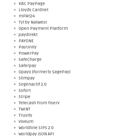
KBC PayPage
Lloyds Cardnet
mPAY24
Tyl by Natwest
Open Payment Platform
paydirekt
PAYONE
PayUnity
PowerPay
SafeCharge
Saferpay
Opayo (formerly SagePay)
Slimpay
Sogenactif 2.0
Sofort
Stripe
Telecash from fiserv
TWINT
Trustly
Viveum
Worldline SIPS 2.0
Worldpay JSON API