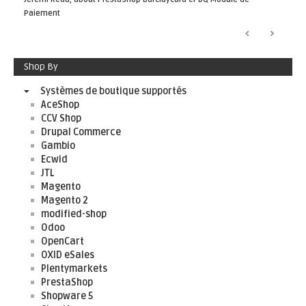
Paiement
Shop By
Systèmes de boutique supportés
AceShop
CCV Shop
Drupal Commerce
Gambio
Ecwid
JTL
Magento
Magento 2
modified-shop
Odoo
OpenCart
OXID eSales
Plentymarkets
PrestaShop
Shopware 5