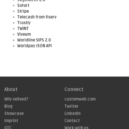
Sofort
Stripe
Telecash from fiserv
Trustly
TWINT
Viveum
Worldline SIPS 2.0
Worldpay JSON API
About
Connect
Why sellxed?
customweb.com
Blog
Twitter
Showcase
LinkedIn
Imprint
Contact
GTC
Work with us