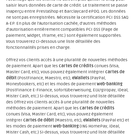
saisir leurs données de carte de crédit. Le traitement se passe
inaperçu entre PrestaShop et Barclaycard ePDQ. Les données
ne sont pas enregistrées. Nécessite la certification PCI DSS SAQ
A-EP. En plus de l'Autorisation cachée, d'autres méthodes
d'autorisation entièrement compatibles PCI DSS (Page de
paiement, Widget, Iframe, etc.) sont également supportées.
Vous trouverez ci-dessous une liste détaillée des
fonctionnalités prises en charge.
Offrez vos clients accès à une pluralité de nouvelles méthodes
de paiement. Apart que les
cartes de crédits
conues (Visa,
Master Card, etc), vous pouvez également intégrer
cartes de
débit
(PostFinance, Maestro, etc),
eWallets
(PayPal,
Moneybookers, etc) et les modes de paiement
web-banking
(PostFinance E-Finance, sofortüberweisung, ELV/giropay, iDeal,
Mister Cash, etc.) Si-dessus, vous trouverez und liste détaillée
des Offrez vos clients accès à une pluralité de nouvelles
méthodes de paiement. Apart que les
cartes de crédits
conues (Visa, Master Card, etc), vous pouvez également
intégrer
cartes de débit
(Maestro, etc),
eWallets
(PayPal etc) et
les modes de paiement
web-banking
(ING HomePay, iDeal,
Mister Cash, etc.) Si-dessus, vous trouverez und liste détaillée