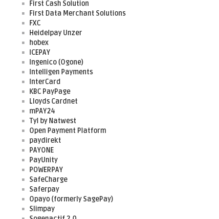
First Cash Solution
First Data Merchant Solutions
FXC
Heidelpay Unzer
hobex
ICEPAY
Ingenico (Ogone)
Intelligen Payments
InterCard
KBC PayPage
Lloyds Cardnet
mPAY24
Tyl by Natwest
Open Payment Platform
paydirekt
PAYONE
PayUnity
POWERPAY
SafeCharge
Saferpay
Opayo (formerly SagePay)
Slimpay
Sogenactif 2.0