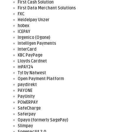
First Cash Solution
First Data Merchant Solutions
FXC
Heidelpay Unzer
hobex
ICEPAY
Ingenico (Ogone)
Intelligen Payments
InterCard
KBC PayPage
Lloyds Cardnet
mPAY24
Tyl by Natwest
Open Payment Platform
paydirekt
PAYONE
PayUnity
POWERPAY
SafeCharge
Saferpay
Opayo (formerly SagePay)
Slimpay
Sogenactif 2.0