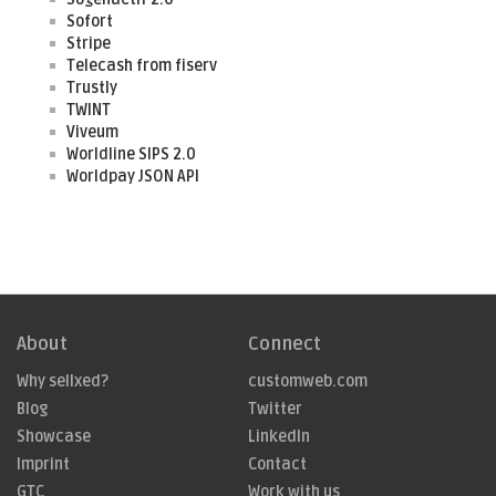
Sofort
Stripe
Telecash from fiserv
Trustly
TWINT
Viveum
Worldline SIPS 2.0
Worldpay JSON API
About
Connect
Why sellxed?
customweb.com
Blog
Twitter
Showcase
LinkedIn
Imprint
Contact
GTC
Work with us