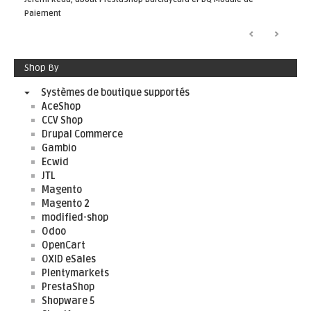
Paiement
Shop By
Systèmes de boutique supportés
AceShop
CCV Shop
Drupal Commerce
Gambio
Ecwid
JTL
Magento
Magento 2
modified-shop
Odoo
OpenCart
OXID eSales
Plentymarkets
PrestaShop
Shopware 5