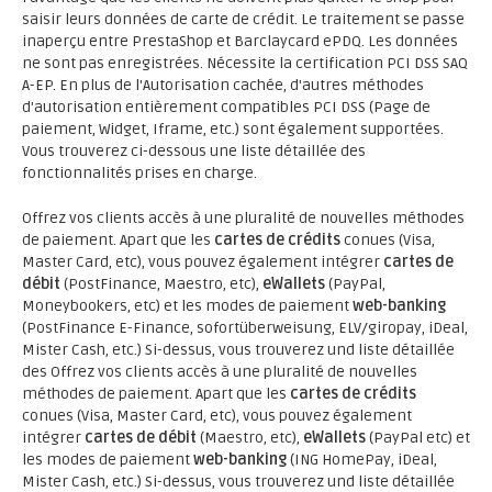
saisir leurs données de carte de crédit. Le traitement se passe
inaperçu entre PrestaShop et Barclaycard ePDQ. Les données
ne sont pas enregistrées. Nécessite la certification PCI DSS SAQ
A-EP. En plus de l'Autorisation cachée, d'autres méthodes
d'autorisation entièrement compatibles PCI DSS (Page de
paiement, Widget, Iframe, etc.) sont également supportées.
Vous trouverez ci-dessous une liste détaillée des
fonctionnalités prises en charge.
Offrez vos clients accès à une pluralité de nouvelles méthodes
de paiement. Apart que les
cartes de crédits
conues (Visa,
Master Card, etc), vous pouvez également intégrer
cartes de
débit
(PostFinance, Maestro, etc),
eWallets
(PayPal,
Moneybookers, etc) et les modes de paiement
web-banking
(PostFinance E-Finance, sofortüberweisung, ELV/giropay, iDeal,
Mister Cash, etc.) Si-dessus, vous trouverez und liste détaillée
des Offrez vos clients accès à une pluralité de nouvelles
méthodes de paiement. Apart que les
cartes de crédits
conues (Visa, Master Card, etc), vous pouvez également
intégrer
cartes de débit
(Maestro, etc),
eWallets
(PayPal etc) et
les modes de paiement
web-banking
(ING HomePay, iDeal,
Mister Cash, etc.) Si-dessus, vous trouverez und liste détaillée