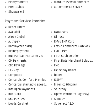
Plentymarkets
WordPress WooCommerce
PrestaShop
xt:Commerce 6.4/6.5
Shopware 5
Payment Service Provider
Reset Filters
Availabill
Datatrans
Alipay Global
Dimoco
Authipay
E-Pro EMP Corp
Barclaycard ePDQ
EMS e-Commerce Gateway
Betterpayment
EVO E-PAY
BNP Paribas Mercanet 2.0
First Cash Solution
CM Payments
First Data Merchant Solutions
CBC PayPage
FXC
CCV Pay
Heidelpay Unzer
Computop
hobex
Concardis Comfort, Premium, Professional
ICEPAY
Concardis start.now, speed.up, flex.pro
Ingenico (Ogone)
Intelligen Payments
Saferpay
InterCard
Opayo (formerly SagePay)
KBC PayPage
Slimpay
Lloyds Cardnet
Sogenactif 2.0