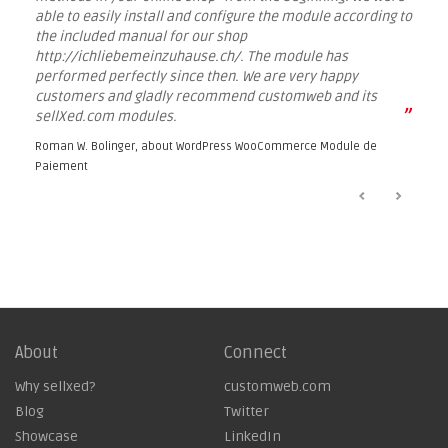
able to easily install and configure the module according to
the included manual for our shop
http://ichliebemeinzuhause.ch/. The module has
performed perfectly since then. We are very happy
customers and gladly recommend customweb and its
”
sellXed.com modules.
Roman W. Bolinger, about
WordPress WooCommerce Module de
Paiement
About
Connect
Why sellxed?
customweb.com
Blog
Twitter
Showcase
LinkedIn