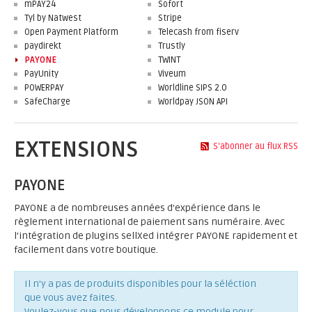
mPAY24
Sofort
Tyl by Natwest
Stripe
Open Payment Platform
Telecash from fiserv
paydirekt
Trustly
PAYONE
TWINT
PayUnity
Viveum
POWERPAY
Worldline SIPS 2.0
SafeCharge
Worldpay JSON API
EXTENSIONS
S'abonner au flux RSS
PAYONE
PAYONE a de nombreuses années d'expérience dans le
règlement international de paiement sans numéraire. Avec
l'intégration de plugins sellXed intégrer PAYONE rapidement et
facilement dans votre boutique.
Il n'y a pas de produits disponibles pour la séléction
que vous avez faites.
Voulez-vous que nous développons ce module pour