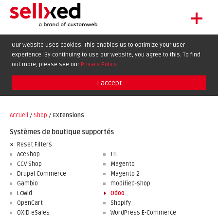
+
LET'S GET STARTED
Our website uses cookies. This enables us to optimize your user
experience. By continuing to use our website, you agree to this. To find
EXTENSIONS
DE
EN
FR
out more, please see our
Privacy Policy
.
SHOWCASE
I accept
BLOG
SUPPORT
Accueil
/
Shop
/
Extensions
ABOUT
Systèmes de boutique supportés
Reset Filters
AceShop
JTL
CCV Shop
Magento
Drupal Commerce
Magento 2
Gambio
modified-shop
Ecwid
Odoo
OpenCart
Shopify
OXID eSales
WordPress E-Commerce