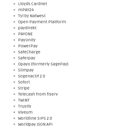
Lloyds Cardnet
mPAY24
Tyl by Natwest
Open Payment Platform
paydirekt
PAYONE
PayUnity
PowerPay
SafeCharge
Saferpay
Opayo (formerly SagePay)
Slimpay
Sogenactif 2.0
Sofort
Stripe
Telecash from fiserv
TWINT
Trustly
Viveum
Worldline SIPS 2.0
Worldpay JSON API