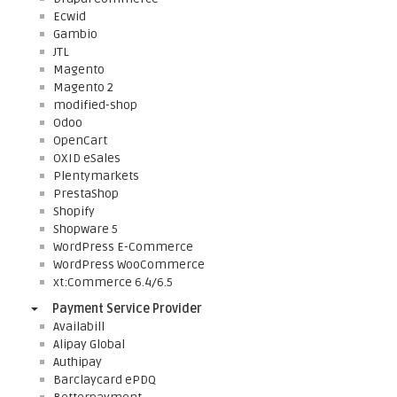
Ecwid
Gambio
JTL
Magento
Magento 2
modified-shop
Odoo
OpenCart
OXID eSales
Plentymarkets
PrestaShop
Shopify
Shopware 5
WordPress E-Commerce
WordPress WooCommerce
xt:Commerce 6.4/6.5
Payment Service Provider
Availabill
Alipay Global
Authipay
Barclaycard ePDQ