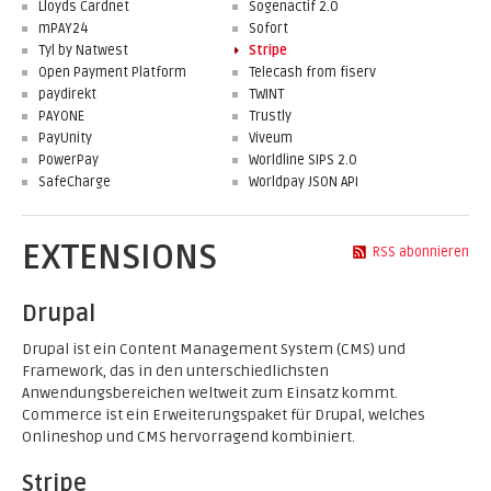
Lloyds Cardnet
Sogenactif 2.0
mPAY24
Sofort
Tyl by Natwest
Stripe
Open Payment Platform
Telecash from fiserv
paydirekt
TWINT
PAYONE
Trustly
PayUnity
Viveum
PowerPay
Worldline SIPS 2.0
SafeCharge
Worldpay JSON API
EXTENSIONS
RSS abonnieren
Drupal
Drupal ist ein Content Management System (CMS) und
Framework, das in den unterschiedlichsten
Anwendungsbereichen weltweit zum Einsatz kommt.
Commerce ist ein Erweiterungspaket für Drupal, welches
Onlineshop und CMS hervorragend kombiniert.
Stripe