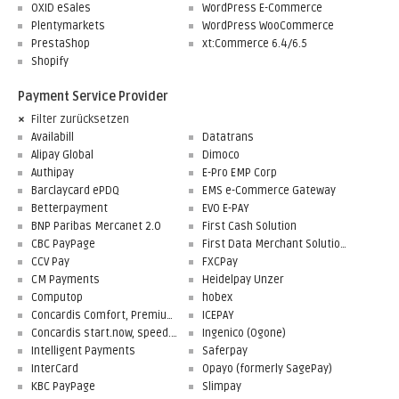
OXID eSales
WordPress E-Commerce
Plentymarkets
WordPress WooCommerce
PrestaShop
xt:Commerce 6.4/6.5
Shopify
Payment Service Provider
Filter zurücksetzen
Availabill
Datatrans
Alipay Global
Dimoco
Authipay
E-Pro EMP Corp
Barclaycard ePDQ
EMS e-Commerce Gateway
Betterpayment
EVO E-PAY
BNP Paribas Mercanet 2.0
First Cash Solution
CBC PayPage
First Data Merchant Solutions
CCV Pay
FXCPay
CM Payments
Heidelpay Unzer
Computop
hobex
Concardis Comfort, Premium, Professional
ICEPAY
Concardis start.now, speed.up, flex.pro
Ingenico (Ogone)
Intelligent Payments
Saferpay
InterCard
Opayo (formerly SagePay)
KBC PayPage
Slimpay