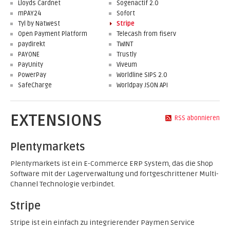
Lloyds Cardnet
Sogenactif 2.0
mPAY24
Sofort
Tyl by Natwest
Stripe
Open Payment Platform
Telecash from fiserv
paydirekt
TWINT
PAYONE
Trustly
PayUnity
Viveum
PowerPay
Worldline SIPS 2.0
SafeCharge
Worldpay JSON API
EXTENSIONS
RSS abonnieren
Plentymarkets
Plentymarkets ist ein E-Commerce ERP System, das die Shop
Software mit der Lagerverwaltung und fortgeschrittener Multi-
Channel Technologie verbindet.
Stripe
Stripe ist ein einfach zu integrierender Paymen Service