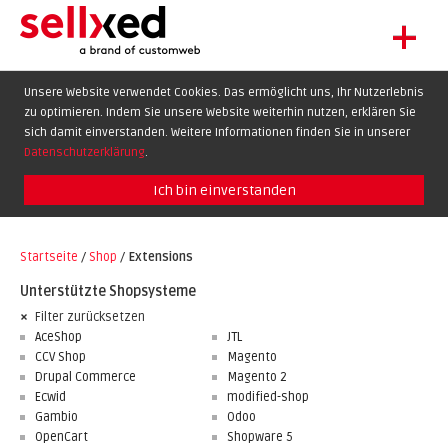
+
LET'S GET STARTED
Unsere Website verwendet Cookies. Das ermöglicht uns, Ihr Nutzerlebnis
zu optimieren. Indem Sie unsere Website weiterhin nutzen, erklären Sie
EXTENSIONS
DE
EN
FR
sich damit einverstanden. Weitere Informationen finden Sie in unserer
SHOWCASE
Datenschutzerklärung
.
BLOG
Ich bin einverstanden
SUPPORT
Startseite
/
Shop
/
Extensions
ABOUT
Unterstützte Shopsysteme
Filter zurücksetzen
AceShop
JTL
CCV Shop
Magento
Drupal Commerce
Magento 2
Ecwid
modified-shop
Gambio
Odoo
OpenCart
Shopware 5