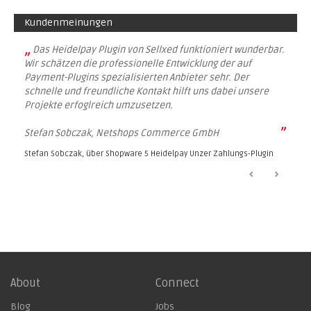
Kundenmeinungen
„
Das Heidelpay Plugin von Sellxed funktioniert wunderbar.
Wir schätzen die professionelle Entwicklung der auf
Payment-Plugins spezialisierten Anbieter sehr. Der
schnelle und freundliche Kontakt hilft uns dabei unsere
Projekte erfoglreich umzusetzen.
”
Stefan Sobczak, Netshops Commerce GmbH
Stefan Sobczak, über
Shopware 5 Heidelpay Unzer Zahlungs-Plugin
About
Connect
Blog
Jobs