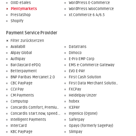
OXID eSales
WordPress E-Commerce
Plentymarkets
WordPress WooCommerce
PrestaShop
xt:Commerce 6.4/6.5
Shopify
Payment Service Provider
Filter zurücksetzen
Availabill
Datatrans
Alipay Global
Dimoco
Authipay
E-Pro EMP Corp
Barclaycard ePDQ
EMS e-Commerce Gateway
Betterpayment
EVO E-PAY
BNP Paribas Mercanet 2.0
First Cash Solution
CBC PayPage
First Data Merchant Solutions
CCV Pay
FXCPay
CM Payments
Heidelpay Unzer
Computop
hobex
Concardis Comfort, Premium, Professional
ICEPAY
Concardis start.now, speed.up, flex.pro
Ingenico (Ogone)
Intelligent Payments
Saferpay
InterCard
Opayo (formerly SagePay)
KBC PayPage
Slimpay