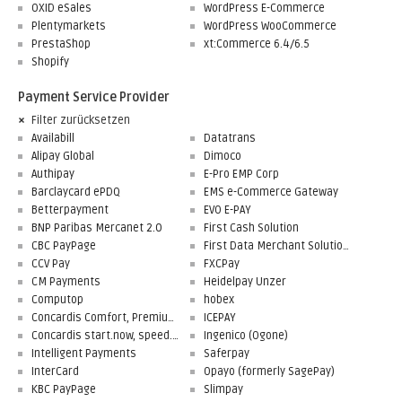
OXID eSales
WordPress E-Commerce
Plentymarkets
WordPress WooCommerce
PrestaShop
xt:Commerce 6.4/6.5
Shopify
Payment Service Provider
Filter zurücksetzen
Availabill
Datatrans
Alipay Global
Dimoco
Authipay
E-Pro EMP Corp
Barclaycard ePDQ
EMS e-Commerce Gateway
Betterpayment
EVO E-PAY
BNP Paribas Mercanet 2.0
First Cash Solution
CBC PayPage
First Data Merchant Solutions
CCV Pay
FXCPay
CM Payments
Heidelpay Unzer
Computop
hobex
Concardis Comfort, Premium, Professional
ICEPAY
Concardis start.now, speed.up, flex.pro
Ingenico (Ogone)
Intelligent Payments
Saferpay
InterCard
Opayo (formerly SagePay)
KBC PayPage
Slimpay