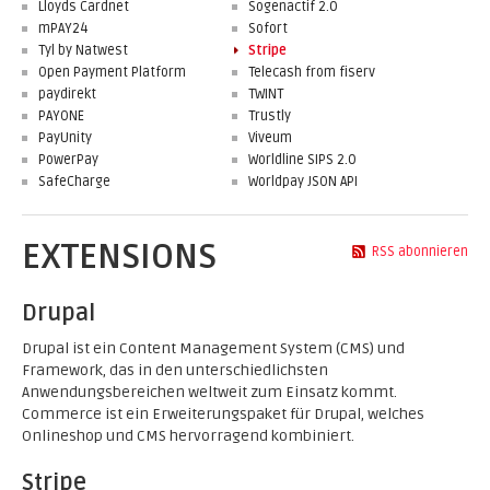
Lloyds Cardnet
Sogenactif 2.0
mPAY24
Sofort
Tyl by Natwest
Stripe
Open Payment Platform
Telecash from fiserv
paydirekt
TWINT
PAYONE
Trustly
PayUnity
Viveum
PowerPay
Worldline SIPS 2.0
SafeCharge
Worldpay JSON API
EXTENSIONS
RSS abonnieren
Drupal
Drupal ist ein Content Management System (CMS) und
Framework, das in den unterschiedlichsten
Anwendungsbereichen weltweit zum Einsatz kommt.
Commerce ist ein Erweiterungspaket für Drupal, welches
Onlineshop und CMS hervorragend kombiniert.
Stripe