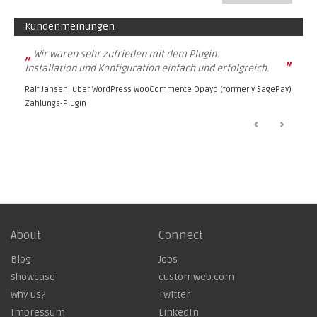
Kundenmeinungen
„
Wir waren sehr zufrieden mit dem Plugin.
”
Installation und Konfiguration einfach und erfolgreich.
Ralf Jansen, über
WordPress WooCommerce Opayo (formerly SagePay)
Zahlungs-Plugin
About
Connect
Blog
Jobs
Showcase
customweb.com
Why us?
Twitter
Impressum
LinkedIn