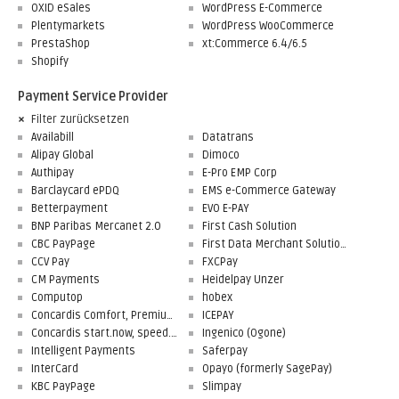
OXID eSales
WordPress E-Commerce
Plentymarkets
WordPress WooCommerce
PrestaShop
xt:Commerce 6.4/6.5
Shopify
Payment Service Provider
Filter zurücksetzen
Availabill
Datatrans
Alipay Global
Dimoco
Authipay
E-Pro EMP Corp
Barclaycard ePDQ
EMS e-Commerce Gateway
Betterpayment
EVO E-PAY
BNP Paribas Mercanet 2.0
First Cash Solution
CBC PayPage
First Data Merchant Solutions
CCV Pay
FXCPay
CM Payments
Heidelpay Unzer
Computop
hobex
Concardis Comfort, Premium, Professional
ICEPAY
Concardis start.now, speed.up, flex.pro
Ingenico (Ogone)
Intelligent Payments
Saferpay
InterCard
Opayo (formerly SagePay)
KBC PayPage
Slimpay