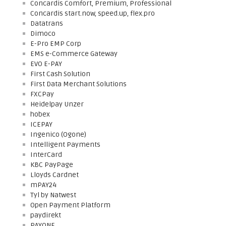
Concardis Comfort, Premium, Professional
Concardis start.now, speed.up, flex.pro
Datatrans
Dimoco
E-Pro EMP Corp
EMS e-Commerce Gateway
EVO E-PAY
First Cash Solution
First Data Merchant Solutions
FXCPay
Heidelpay Unzer
hobex
ICEPAY
Ingenico (Ogone)
Intelligent Payments
InterCard
KBC PayPage
Lloyds Cardnet
mPAY24
Tyl by Natwest
Open Payment Platform
paydirekt
PAYONE