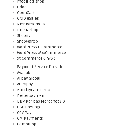
modified-shop
Odoo
OpenCart
OXID eSales
Plentymarkets
PrestaShop
Shopify
Shopware 5
WordPress E-Commerce
WordPress WooCommerce
xt:Commerce 6.4/6.5
Payment Service Provider
Availabill
Alipay Global
Authipay
Barclaycard ePDQ
Betterpayment
BNP Paribas Mercanet 2.0
CBC PayPage
CCV Pay
CM Payments
Computop