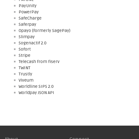
PayUnity
PowerPay
SafeCharge
Saferpay
Opayo (formerly SagePay)
Slimpay
Sogenactif 2.0
Sofort
Stripe
Telecash from fiserv
TWINT
Trustly
Viveum
Worldline SIPS 2.0
Worldpay JSON API