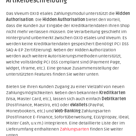
Artikelbeschreibung
Das Viveum OXID eSales Zahlungsmodul unterstützt die
Hidden
Authorisation
. Die
Hidden Authorisation
bietet den Vorteil,
dass die Kunden zur Eingabe der Kreditkartendaten Ihren Shop
nicht mehr verlassen müssen. Die Verarbeitung geschieht im
Hintergrund unbemerkt zwischen OXID eSales und Viveum. Es
werden keine Kreditkartendaten gespeichert (benötigt PCI DSS
SAQ-A-EP Zertifzierung). Neben der Hidden Authorization
werden auch weitere Autorisierungsmethoden unterstützt,
welche vollständig PCI DSS compliant sind (Payment Page,
Widget, Iframe, etc.). Eine genaue Zusammenstellung der
unterstützten Features finden Sie weiter unten.
Bieten Sie Ihren Kunden Zugang zu einer Vielzahl von neuen
Zahlungsmöglichkeiten. Neben den bekannten
Kreditkarten
(Visa, Master Card, etc.), lassen sich auch einfach
Debitkarten
(PostFinance, Maestro, etc) oder
eWallets
(PayPal,
Moneybookers, etc.) und
Web-Banking
Zahlungsarten
(PostFinance E-Finance, Sofortüberweisung, ELV/giropay, iDeal,
Mister Cash, u.v.m.) integrieren. Eine detaillierte Liste der im
Lieferumfang enthaltenen
Zahlungsarten
finden Sie weiter
unten.