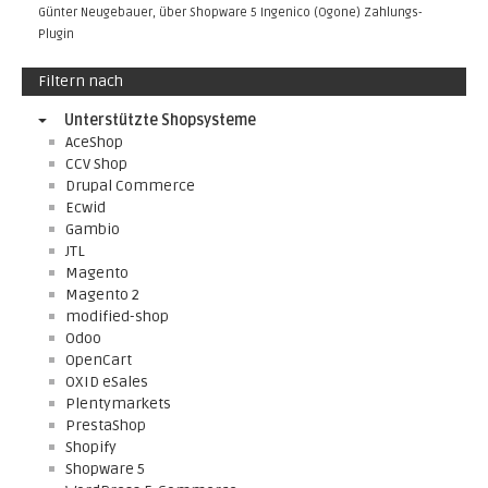
Günter Neugebauer, über
Shopware 5 Ingenico (Ogone) Zahlungs-
Plugin
Filtern nach
Unterstützte Shopsysteme
AceShop
CCV Shop
Drupal Commerce
Ecwid
Gambio
JTL
Magento
Magento 2
modified-shop
Odoo
OpenCart
OXID eSales
Plentymarkets
PrestaShop
Shopify
Shopware 5