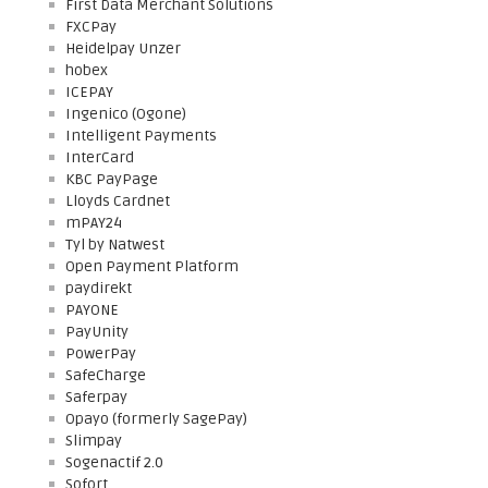
First Data Merchant Solutions
FXCPay
Heidelpay Unzer
hobex
ICEPAY
Ingenico (Ogone)
Intelligent Payments
InterCard
KBC PayPage
Lloyds Cardnet
mPAY24
Tyl by Natwest
Open Payment Platform
paydirekt
PAYONE
PayUnity
PowerPay
SafeCharge
Saferpay
Opayo (formerly SagePay)
Slimpay
Sogenactif 2.0
Sofort