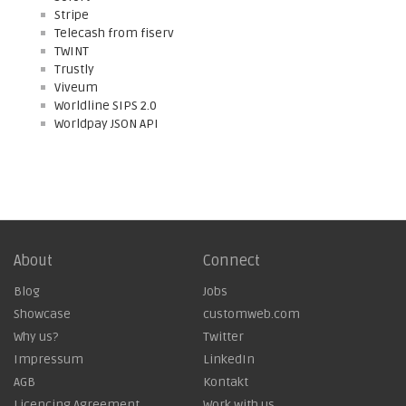
Stripe
Telecash from fiserv
TWINT
Trustly
Viveum
Worldline SIPS 2.0
Worldpay JSON API
About
Connect
Blog
Jobs
Showcase
customweb.com
Why us?
Twitter
Impressum
LinkedIn
AGB
Kontakt
Licencing Agreement
Work with us