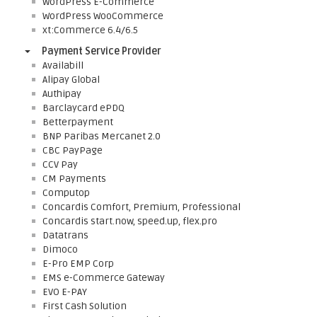
WordPress E-Commerce
WordPress WooCommerce
xt:Commerce 6.4/6.5
Payment Service Provider
Availabill
Alipay Global
Authipay
Barclaycard ePDQ
Betterpayment
BNP Paribas Mercanet 2.0
CBC PayPage
CCV Pay
CM Payments
Computop
Concardis Comfort, Premium, Professional
Concardis start.now, speed.up, flex.pro
Datatrans
Dimoco
E-Pro EMP Corp
EMS e-Commerce Gateway
EVO E-PAY
First Cash Solution