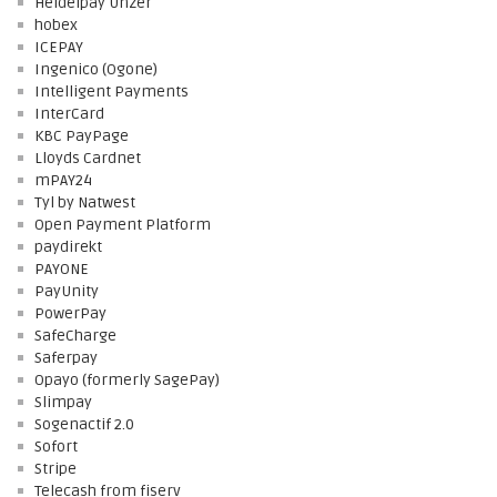
Heidelpay Unzer
hobex
ICEPAY
Ingenico (Ogone)
Intelligent Payments
InterCard
KBC PayPage
Lloyds Cardnet
mPAY24
Tyl by Natwest
Open Payment Platform
paydirekt
PAYONE
PayUnity
PowerPay
SafeCharge
Saferpay
Opayo (formerly SagePay)
Slimpay
Sogenactif 2.0
Sofort
Stripe
Telecash from fiserv