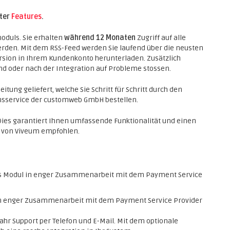
nter
Features
.
oduls. Sie erhalten
während 12 Monaten
Zugriff auf alle
erden. Mit dem RSS-Feed werden Sie laufend über die neusten
rsion in Ihrem Kundenkonto herunterladen. Zusätzlich
end oder nach der Integration auf Probleme stossen.
itung geliefert, welche Sie Schritt für Schritt durch den
ionsservice der customweb GmbH bestellen.
 Dies garantiert Ihnen umfassende Funktionalität und einen
h von Viveum empfohlen.
s Modul in enger Zusammenarbeit mit dem Payment Service
 in enger Zusammenarbeit mit dem Payment Service Provider
ahr Support per Telefon und E-Mail. Mit dem optionale