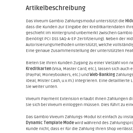
Artikelbeschreibung
Das Viveum Gambio Zahlungsmodul unterstützt die
Hid
dass die Kunden zur Eingabe der Kreditkartendaten Ihr
geschieht im Hintergrund unbemerkt zwischen Gambio 
(benötigt PCI DSS SAQ-A-EP Zertifzierung). Neben der H
Autorisierungsmethoden unterstützt, welche vollständig
Eine genaue Zusammenstellung der unterstützten Featu
Bieten Sie Ihren Kunden Zugang zu einer Vielzahl von
Kreditkarten
(Visa, Master Card, etc.), lassen sich auch 
(PayPal, Moneybookers, etc.) und
Web-Banking
Zahlungs
iDeal, Mister Cash, u.v.m.) integrieren. Eine detaillier
Sie weiter unten.
Viveum Payment Extension erlaubt Ihnen Zahlungen di
Sie sich bei Viveum einloggen müssen. Dies führt zu ein
Das Gambio Viveum Zahlungs-Modul ist einfach zu install
Dynamic Template Mode
wird während des Zahlungspro
Kunde nicht, dass er für die Zahlung Ihren Shop verlä