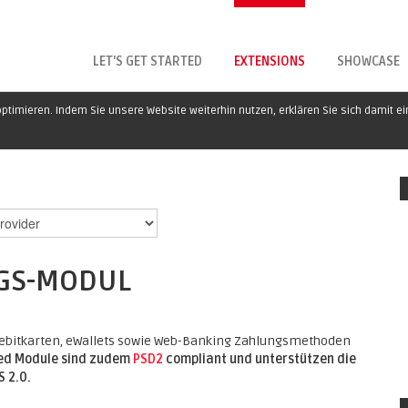
LET'S GET STARTED
EXTENSIONS
SHOWCASE
ptimieren. Indem Sie unsere Website weiterhin nutzen, erklären Sie sich damit e
GS-MODUL
d Debitkarten, eWallets sowie Web-Banking Zahlungsmethoden
lxed Module sind zudem
PSD2
compliant und unterstützen die
 2.0.