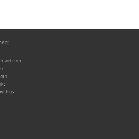
nect
omweb.com
er
edIn
akt
with us