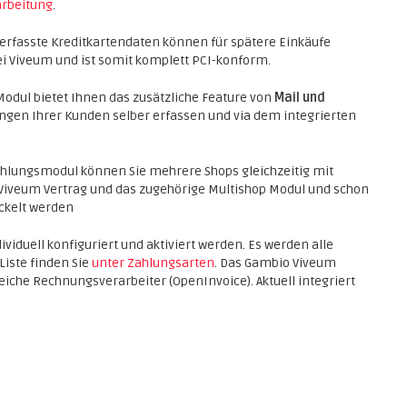
rbeitung
.
 erfasste Kreditkartendaten können für spätere Einkäufe
ei Viveum und ist somit komplett PCI-konform.
dul bietet Ihnen das zusätzliche Feature von
Mail und
ungen Ihrer Kunden selber erfassen und via dem integrierten
lungsmodul können Sie mehrere Shops gleichzeitig mit
n Viveum Vertrag und das zugehörige Multishop Modul und schon
ckelt werden
viduell konfiguriert und aktiviert werden. Es werden alle
Liste finden Sie
unter Zahlungsarten
. Das Gambio Viveum
iche Rechnungsverarbeiter (OpenInvoice). Aktuell integriert