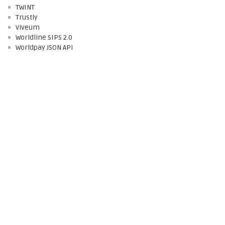
TWINT
Trustly
Viveum
Worldline SIPS 2.0
Worldpay JSON API