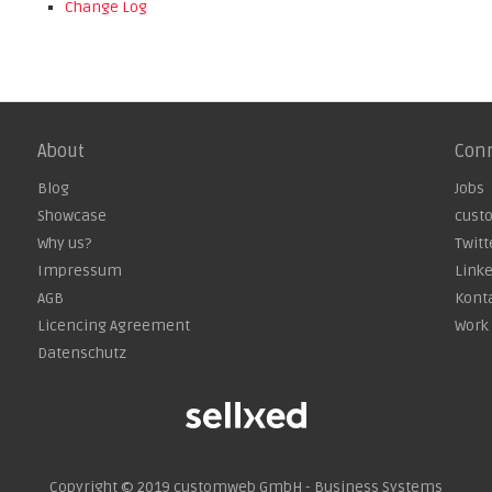
Change Log
About
Con
Blog
Jobs
Showcase
cust
Why us?
Twitt
Impressum
Link
AGB
Kont
Licencing Agreement
Work 
Datenschutz
Copyright © 2019
customweb GmbH - Business Systems