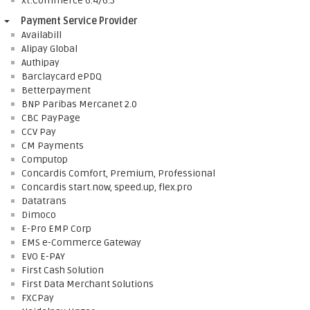
xt:Commerce 6.4/6.5
Payment Service Provider
Availabill
Alipay Global
Authipay
Barclaycard ePDQ
Betterpayment
BNP Paribas Mercanet 2.0
CBC PayPage
CCV Pay
CM Payments
Computop
Concardis Comfort, Premium, Professional
Concardis start.now, speed.up, flex.pro
Datatrans
Dimoco
E-Pro EMP Corp
EMS e-Commerce Gateway
EVO E-PAY
First Cash Solution
First Data Merchant Solutions
FXCPay