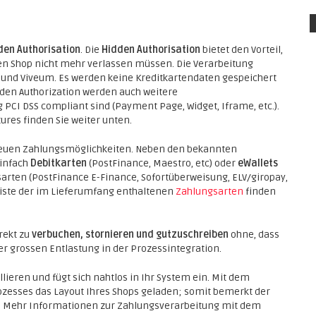
den Authorisation
. Die
Hidden Authorisation
bietet den Vorteil,
en Shop nicht mehr verlassen müssen. Die Verarbeitung
und Viveum. Es werden keine Kreditkartendaten gespeichert
idden Authorization werden auch weitere
 PCI DSS compliant sind (Payment Page, Widget, Iframe, etc.).
res finden Sie weiter unten.
 neuen Zahlungsmöglichkeiten. Neben den bekannten
einfach
Debitkarten
(PostFinance, Maestro, etc) oder
eWallets
arten (PostFinance E-Finance, Sofortüberweisung, ELV/giropay,
te Liste der im Lieferumfang enthaltenen
Zahlungsarten
finden
rekt zu
verbuchen, stornieren und gutzuschreiben
ohne, dass
er grossen Entlastung in der Prozessintegration.
ieren und fügt sich nahtlos in Ihr System ein. Mit dem
zesses das Layout Ihres Shops geladen; somit bemerkt der
sst. Mehr Informationen zur Zahlungsverarbeitung mit dem