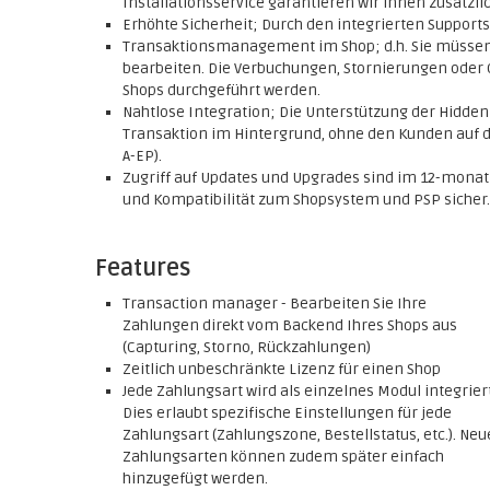
Installationsservice garantieren wir Ihnen zusätzlic
Erhöhte Sicherheit; Durch den integrierten Support
Transaktionsmanagement im Shop; d.h. Sie müssen
bearbeiten. Die Verbuchungen, Stornierungen oder 
Shops durchgeführt werden.
Nahtlose Integration; Die Unterstützung der Hidde
Transaktion im Hintergrund, ohne den Kunden auf di
A-EP).
Zugriff auf Updates und Upgrades sind im 12-monatig
und Kompatibilität zum Shopsystem und PSP sicher.
Features
Transaction manager - Bearbeiten Sie Ihre
Zahlungen direkt vom Backend Ihres Shops aus
(Capturing, Storno, Rückzahlungen)
Zeitlich unbeschränkte Lizenz für einen Shop
Jede Zahlungsart wird als einzelnes Modul integriert
Dies erlaubt spezifische Einstellungen für jede
Zahlungsart (Zahlungszone, Bestellstatus, etc.). Neu
Zahlungsarten können zudem später einfach
hinzugefügt werden.