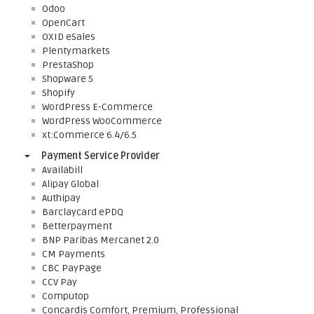
Odoo
OpenCart
OXID eSales
Plentymarkets
PrestaShop
Shopware 5
Shopify
WordPress E-Commerce
WordPress WooCommerce
xt:Commerce 6.4/6.5
Payment Service Provider
Availabill
Alipay Global
Authipay
Barclaycard ePDQ
Betterpayment
BNP Paribas Mercanet 2.0
CM Payments
CBC PayPage
CCV Pay
Computop
Concardis Comfort, Premium, Professional