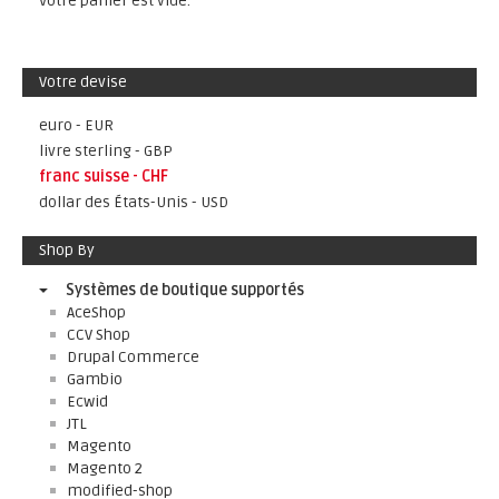
Votre panier est vide.
Votre devise
euro - EUR
livre sterling - GBP
franc suisse - CHF
dollar des États-Unis - USD
Shop By
Systèmes de boutique supportés
AceShop
CCV Shop
Drupal Commerce
Gambio
Ecwid
JTL
Magento
Magento 2
modified-shop