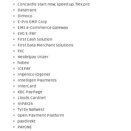
Concardis start.now, speed.up, flex.pro
Datatrans
Dimoco
E-Pro EMP Corp
EMS e-Commerce Gateway
EVO E-PAY
First Cash Solution
First Data Merchant Solutions
FXC
Heidelpay Unzer
hobex
ICEPAY
Ingenico (Ogone)
Intelligen Payments
InterCard
KBC PayPage
Lloyds Cardnet
mPAY24
Tyl by Natwest
Open Payment Platform
paydirekt
PAYONE