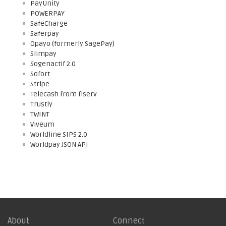
PayUnity
POWERPAY
SafeCharge
Saferpay
Opayo (formerly SagePay)
Slimpay
Sogenactif 2.0
Sofort
Stripe
Telecash from fiserv
Trustly
TWINT
Viveum
Worldline SIPS 2.0
Worldpay JSON API
About
Connect