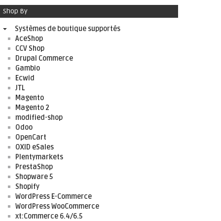
Shop By
Systèmes de boutique supportés
AceShop
CCV Shop
Drupal Commerce
Gambio
Ecwid
JTL
Magento
Magento 2
modified-shop
Odoo
OpenCart
OXID eSales
Plentymarkets
PrestaShop
Shopware 5
Shopify
WordPress E-Commerce
WordPress WooCommerce
xt:Commerce 6.4/6.5