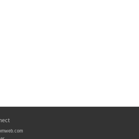
nect
omweb.com
ter