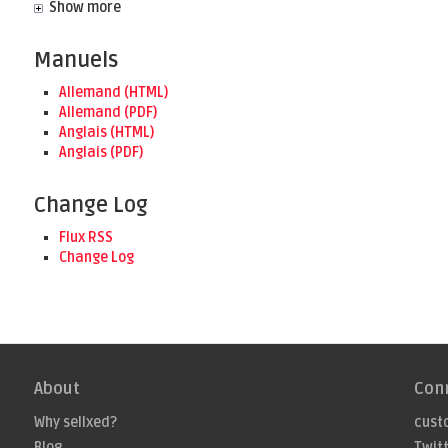
Show more
Manuels
Allemand (HTML)
Allemand (PDF)
Anglais (HTML)
Anglais (PDF)
Change Log
Flux RSS
Change Log
About
Con
Why sellxed?
cust
Blog
Twit