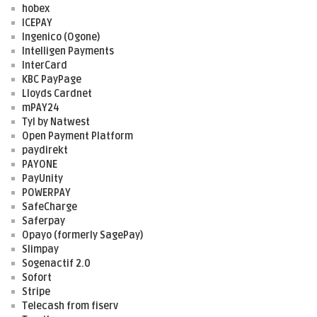
hobex
ICEPAY
Ingenico (Ogone)
Intelligen Payments
InterCard
KBC PayPage
Lloyds Cardnet
mPAY24
Tyl by Natwest
Open Payment Platform
paydirekt
PAYONE
PayUnity
POWERPAY
SafeCharge
Saferpay
Opayo (formerly SagePay)
Slimpay
Sogenactif 2.0
Sofort
Stripe
Telecash from fiserv