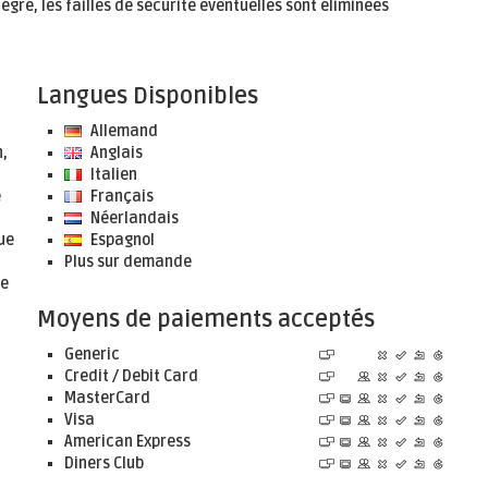
égré, les failles de sécurité éventuelles sont éliminées
Langues Disponibles
Allemand
,
Anglais
Italien
e
Français
Néerlandais
ue
Espagnol
Plus sur demande
de
Moyens de paiements acceptés
Generic
Credit / Debit Card
MasterCard
Visa
American Express
Diners Club