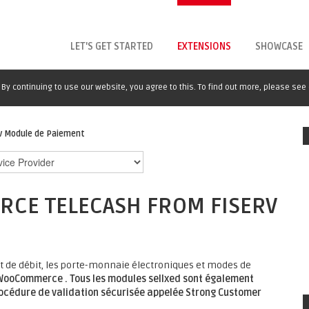
LET'S GET STARTED
EXTENSIONS
SHOWCASE
By continuing to use our website, you agree to this. To find out more, please see
 Module de Paiement
CE TELECASH FROM FISERV
et de débit, les porte-monnaie électroniques et modes de
WooCommerce .
Tous les modules sellxed sont également
rocédure de validation sécurisée appelée Strong Customer