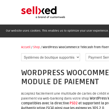
Our website uses cookies. This enables us to optimize your user experience. 
Accueil
/
Shop
/
WordPress WooCommerce Telecash from fiserv
WORDPRESS WOOCOMMER
MODULE DE PAIEMENT
Acceptez facilement une multitude de cartes de crédit 
paiement via web-banking dans votre shop
WordPress 
compatibles avec la directive
PSD2
et supportent la p
Authentication (SCA) ainsi que les exigences 3DS 2.0.
.