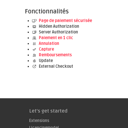
Fonctionnalités
Page de paiement sécurisée
Hidden Authorization
Server Authorization
Paiement en 1 clic
Annulation
Capture
Remboursements
Update
External Checkout
Let's get started
Extensions
Licencingmodel