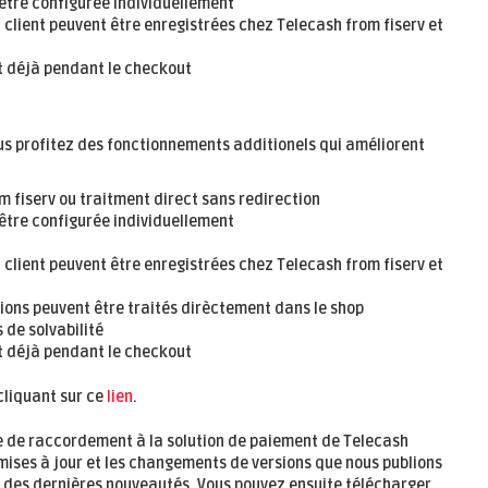
être configurée individuellement
 client peuvent être enregistrées chez Telecash from fiserv et
t déjà pendant le checkout
ous profitez des fonctionnements additionels qui améliorent
 fiserv ou traitment direct sans redirection
être configurée individuellement
 client peuvent être enregistrées chez Telecash from fiserv et
ons peuvent être traités dirèctement dans le shop
 de solvabilité
t déjà pendant le checkout
cliquant sur ce
lien
.
e de raccordement à la solution de paiement de Telecash
mises à jour et les changements de versions que nous publions
é des dernières nouveautés. Vous pouvez ensuite télécharger