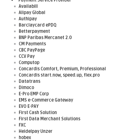
Payment Service Provider
Availabill
Alipay Global
Authipay
Barclaycard ePDQ
Betterpayment
BNP Paribas Mercanet 2.0
CM Payments
CBC PayPage
CCV Pay
Computop
Concardis Comfort, Premium, Professional
Concardis start.now, speed.up, flex.pro
Datatrans
Dimoco
E-Pro EMP Corp
EMS e-Commerce Gateway
EVO E-PAY
First Cash Solution
First Data Merchant Solutions
FXC
Heidelpay Unzer
hobex