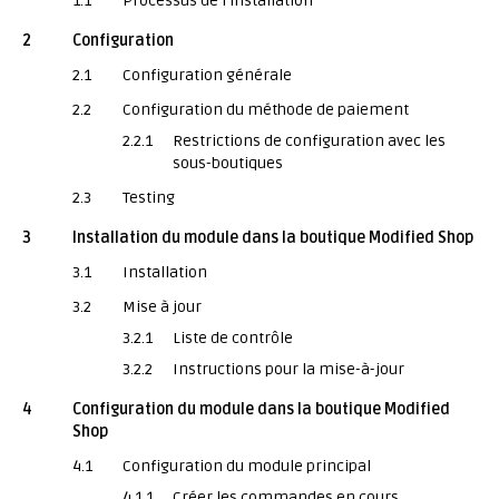
1.1
Processus de l'installation
2
Configuration
2.1
Configuration générale
2.2
Configuration du méthode de paiement
2.2.1
Restrictions de configuration avec les
sous-boutiques
2.3
Testing
3
Installation du module dans la boutique Modified Shop
3.1
Installation
3.2
Mise à jour
3.2.1
Liste de contrôle
3.2.2
Instructions pour la mise-à-jour
4
Configuration du module dans la boutique Modified
Shop
4.1
Configuration du module principal
4.1.1
Créer les commandes en cours