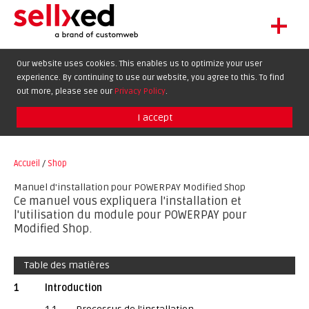
+
LET'S GET STARTED
Our website uses cookies. This enables us to optimize your user
experience. By continuing to use our website, you agree to this. To find
EXTENSIONS
DE
EN
FR
out more, please see our
Privacy Policy
.
SHOWCASE
I accept
BLOG
SUPPORT
Accueil
/
Shop
ABOUT
Manuel d'installation pour POWERPAY Modified Shop
Ce manuel vous expliquera l'installation et
l'utilisation du module pour POWERPAY pour
Modified Shop.
Table des matières
1
Introduction