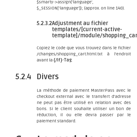
$smarty->assign('language',
$_SESSION['language']); (approx. on line 140).
5.2.3.2
Adjustment au fichier
templates/[current-active-
template]/module/shopping_car
Copiez le code que vous trouvez dans le fichier
/changes/shopping_cart.html.txt à l'endroit
avant la
{/if}-Tag
.
5.2.4
Divers
La méthode de paiement MasterPass avec le
checkout external avec le transfert d'adresse
ne peut pas être utilisé en relation avec des
bons. Si le client souhaite utiliser un bon de
réduction, il ou elle devra passer par le
paiement standard.