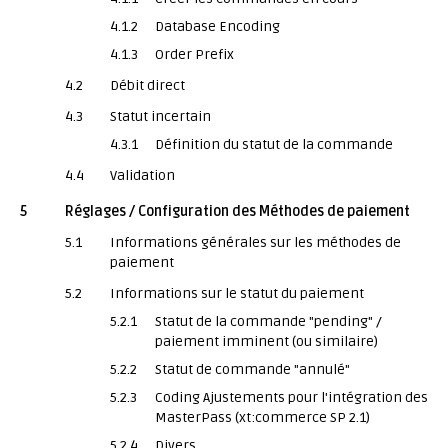
4.1.2
Database Encoding
4.1.3
Order Prefix
4.2
Débit direct
4.3
Statut incertain
4.3.1
Définition du statut de la commande
4.4
Validation
5
Réglages / Configuration des Méthodes de paiement
5.1
Informations générales sur les méthodes de
paiement
5.2
Informations sur le statut du paiement
5.2.1
Statut de la commande "pending" /
paiement imminent (ou similaire)
5.2.2
Statut de commande "annulé"
5.2.3
Coding Ajustements pour l'intégration des
MasterPass (xt:commerce SP 2.1)
5.2.4
Divers