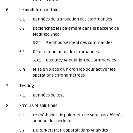
6
Le module en action
6.1
Données de transaction des commandes
6.2
Déclenchez les paiement dans le backend de
Modified Shop
6.2.1
Remboursement des commandes
6.3
Débit / annulation de commandes
6.3.1
Capture/ Annulation de commandes
6.4
Mise en place d'un cron job pour activer les
opérations chronométrées
7
Testing
7.1
Données de test
8
Erreurs et solutions
8.1
Le méthodes de paiement ne sont pas affichés
pendant le checkout
8.2
L'URL 'Referrer' apparait dans Analytics