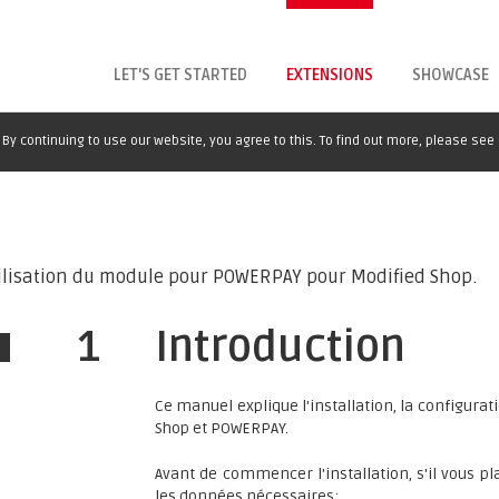
LET'S GET STARTED
EXTENSIONS
SHOWCASE
By continuing to use our website, you agree to this. To find out more, please see
utilisation du module pour POWERPAY pour Modified Shop.
1
Introduction
Ce manuel explique l'installation, la configura
Shop et POWERPAY.
Avant de commencer l'installation, s'il vous p
les données nécessaires: