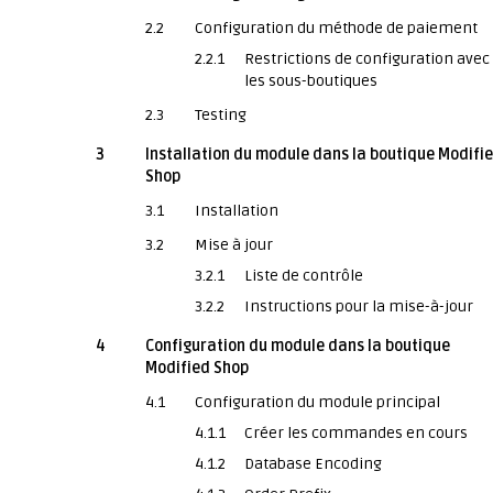
2.2
Configuration du méthode de paiement
2.2.1
Restrictions de configuration avec
les sous-boutiques
2.3
Testing
3
Installation du module dans la boutique Modifi
Shop
3.1
Installation
3.2
Mise à jour
3.2.1
Liste de contrôle
3.2.2
Instructions pour la mise-à-jour
4
Configuration du module dans la boutique
Modified Shop
4.1
Configuration du module principal
4.1.1
Créer les commandes en cours
4.1.2
Database Encoding