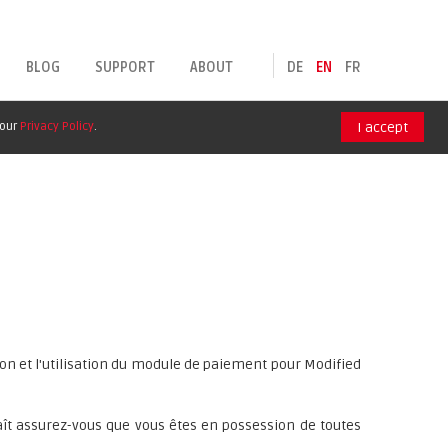
BLOG
SUPPORT
ABOUT
DE
EN
FR
 our
Privacy Policy
.
I accept
tion et l'utilisation du module de paiement pour Modified
laît assurez-vous que vous êtes en possession de toutes