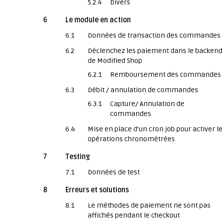
5.2.4
Divers
6
Le module en action
6.1
Données de transaction des commandes
6.2
Déclenchez les paiement dans le backen
de Modified Shop
6.2.1
Remboursement des commandes
6.3
Débit / annulation de commandes
6.3.1
Capture/ Annulation de
commandes
6.4
Mise en place d'un cron job pour activer l
opérations chronométrées
7
Testing
7.1
Données de test
8
Erreurs et solutions
8.1
Le méthodes de paiement ne sont pas
affichés pendant le checkout