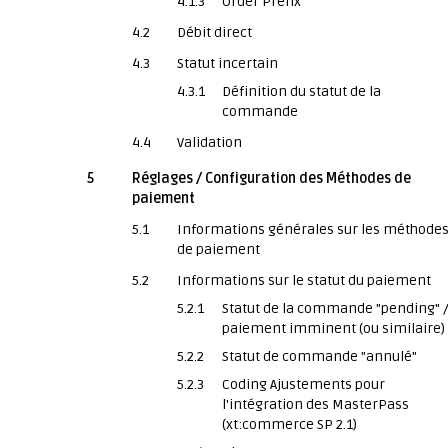
4.1.3
Order Prefix
4.2
Débit direct
4.3
Statut incertain
4.3.1
Définition du statut de la
commande
4.4
Validation
5
Réglages / Configuration des Méthodes de
paiement
5.1
Informations générales sur les méthode
de paiement
5.2
Informations sur le statut du paiement
5.2.1
Statut de la commande "pending" 
paiement imminent (ou similaire)
5.2.2
Statut de commande "annulé"
5.2.3
Coding Ajustements pour
l'intégration des MasterPass
(xt:commerce SP 2.1)