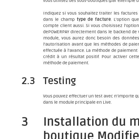
vous utilisez des sous-boutiques (par exemple 
Indiquez si vous souhaitez traiter les facture
dans le champ
type de facture
. L'option qu
compte client aussi. Si vous choisissez l’optio
dePOWERPAY directement dans le backend de vo
module, vous aurez donc besoin des données a
l'autorisation avant que les méthodes de paiem
effectuée à l'avance. La méthode de paiement n
crédit à un résultat positif. Pour activer cet
méthode de paiement.
2.3
Testing
Vous pouvez effectuer un test avec n'importe qu
dans le module principale en Live.
3
Installation du 
boutique Modifi